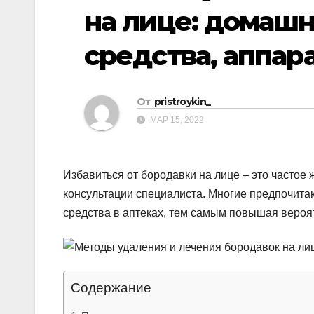
р
p
на лице: домаш
a
а
s
средства, аппа
в
s
и
n
т
От
pristroykin_
i
ь
МАР 15, 2022
k
i
Избавиться от бородавки на лице – это частое
консультации специалиста. Многие предпочит
средства в аптеках, тем самым повышая вероя
Содержание