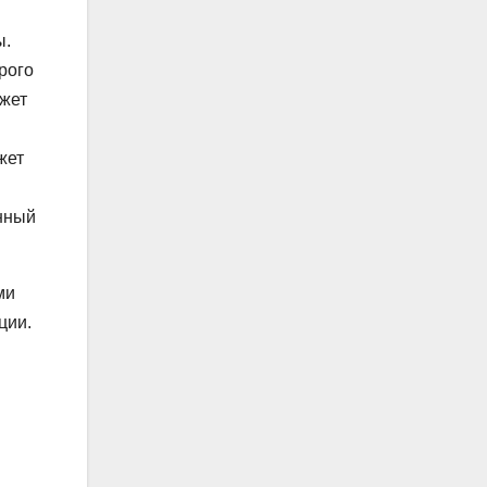
ы.
рого
ожет
жет
нный
ми
ции.