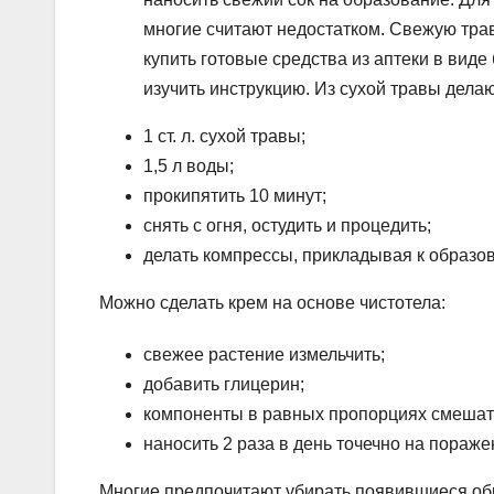
многие считают недостатком. Свежую трав
купить готовые средства из аптеки в виде
изучить инструкцию. Из сухой травы дела
1 ст. л. сухой травы;
1,5 л воды;
прокипятить 10 минут;
снять с огня, остудить и процедить;
делать компрессы, прикладывая к образов
Можно сделать крем на основе чистотела:
свежее растение измельчить;
добавить глицерин;
компоненты в равных пропорциях смешат
наносить 2 раза в день точечно на пораже
Многие предпочитают убирать появившиеся обр