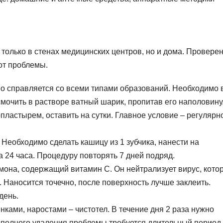
 только в стенах медицинских центров, но и дома. Провере
от проблемы.
во справляется со всеми типами образований. Необходимо 
смочить в растворе ватный шарик, пропитав его наполовину
пластырем, оставить на сутки. Главное условие – регулярн
Необходимо сделать кашицу из 1 зубчика, нанести на
 24 часа. Процедуру повторять 7 дней подряд.
мона, содержащий витамин С. Он нейтрализует вирус, кото
 Наносится точечно, после поверхность лучше заклеить.
день.
ками, наростами – чистотел. В течение дня 2 раза нужно
 полного удаления проблемы требуется длительный период,