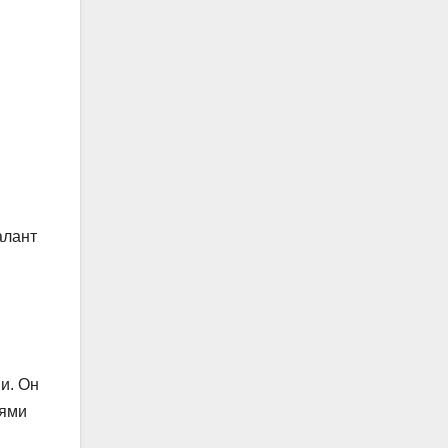
алант
и. Он
иями