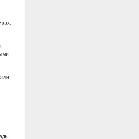
ивах,
л
ными
огли
рады