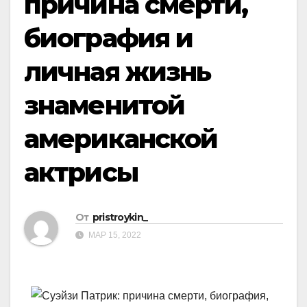
причина смерти,
биография и
личная жизнь
знаменитой
американской
актрисы
От
pristroykin_
МАР 15, 2022