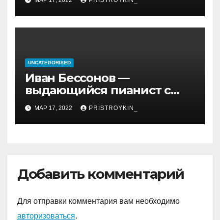
МАР 17, 2022
PRISTROYKIN_
и идеология, роль в
иранской политике и
последствия его
правления
UNCATEGORISED
Иван Бессонов —
выдающийся пианист с
уникальным талантом и
МАР 17, 2022
PRISTROYKIN_
впечатляющими
достижениями
Добавить комментарий
Для отправки комментария вам необходимо
авторизоваться
.