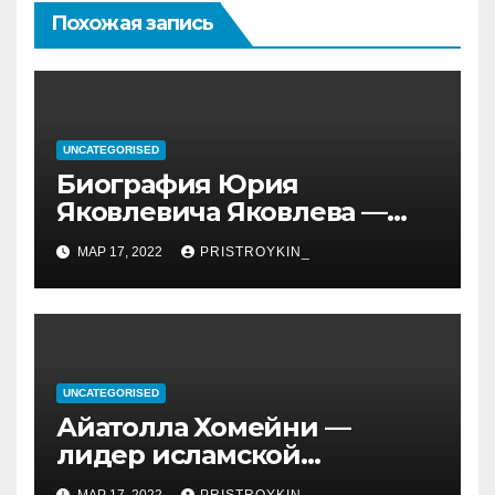
Похожая запись
UNCATEGORISED
Биография Юрия
Яковлевича Яковлева —
история его личной и
МАР 17, 2022
PRISTROYKIN_
профессиональной жизни
UNCATEGORISED
Айатолла Хомейни —
лидер исламской
революции, его биография