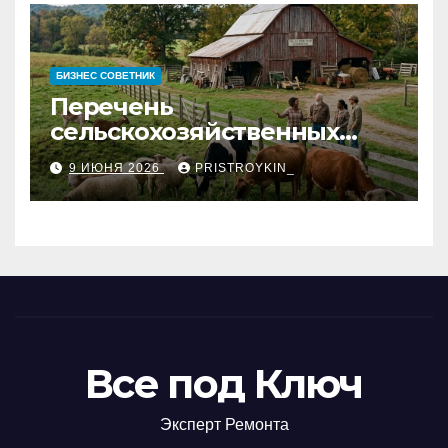
БИЗНЕС СОВЕТНИК
Перечень
сельскохозяйственных
животных и информация о
9 ИЮНЯ 2026
PRISTROYKIN_
структуре
сельскохозяйственных
кооперативов
Все под Ключ
Эксперт Ремонта