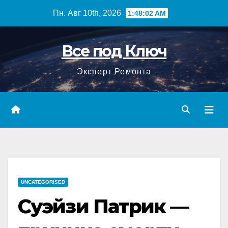
Перейти
Пн. Авг 10th, 2026
1:48:04 AM
к
содержимому
Все под Ключ
Эксперт Ремонта
UNCATEGORISED
Суэйзи Патрик —