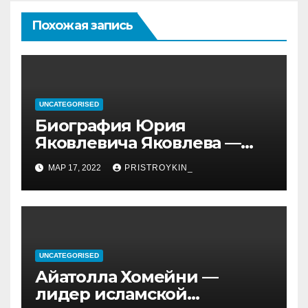
Похожая запись
UNCATEGORISED
Биография Юрия
Яковлевича Яковлева —
история его личной и
МАР 17, 2022
PRISTROYKIN_
профессиональной жизни
UNCATEGORISED
Айатолла Хомейни —
лидер исламской