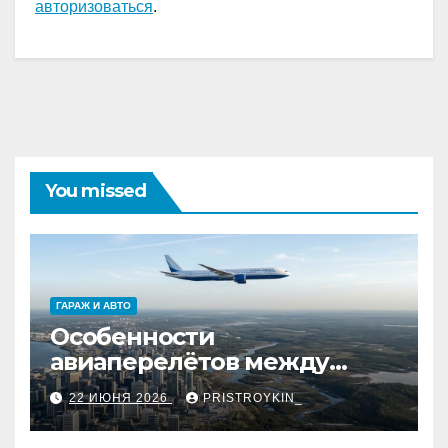
авторизоваться
.
You missed
ГАРАЖ И АВТО
Особенности
авиаперелётов между
европейской частью
22 ИЮНЯ 2026
PRISTROYKIN_
страны и дальневосточным
регионом