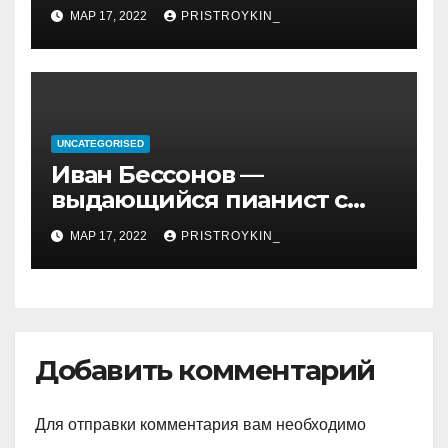
революции, его биография
МАР 17, 2022
PRISTROYKIN_
и идеология, роль в
иранской политике и
последствия его
правления
UNCATEGORISED
Иван Бессонов —
выдающийся пианист с
уникальным талантом и
МАР 17, 2022
PRISTROYKIN_
впечатляющими
достижениями
Добавить комментарий
Для отправки комментария вам необходимо