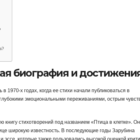
?
а?
кая биография и достижени
в 1970-х годах, когда ее стихи начали публиковаться в
я глубокими эмоциональными переживаниями, острым чувст
ю книгу стихотворений под названием «Птица в клетке». О
ице широкую известность. В последующие годы Зарубина
и эссе, которые также пользовались высокой оценкой крити