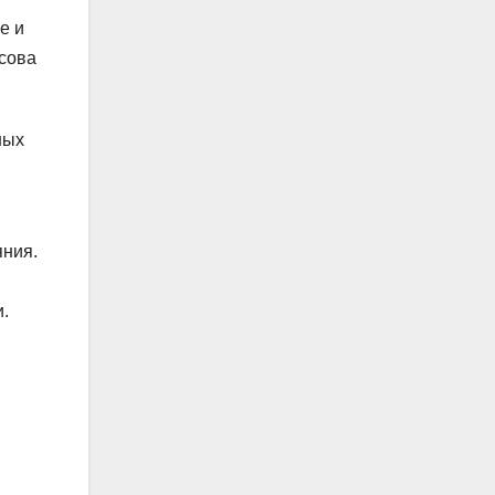
е и
осова
ных
яния.
.