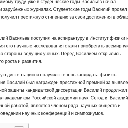
имому труду, уже в студенческие годы Васильев начал
 и зарубежных журналах. Студентские годы Василий провел
 получил престижную стипендию за свои достижения в обла
лий Васильев поступил на аспирантуру в Институт физики 
емя его научные исследования стали приобретать всемирну
со стороны ведущих ученых. Перед Василием открылись
о роста и развития.
кую диссертацию и получил степень кандидата физико-
ения Василий был награжден престижной премией за выявл
шной защиты кандидатской диссертации Василий продолжил
тал академиком Российской академии наук. Сегодня Василий
чной работой, является членом ряда научных обществ и
проведении научных конференций и симпозиумов.