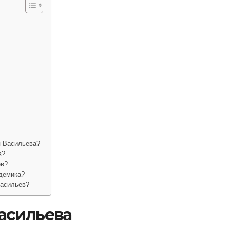
я Васильева?
в?
ев?
адемика?
Васильев?
асильева