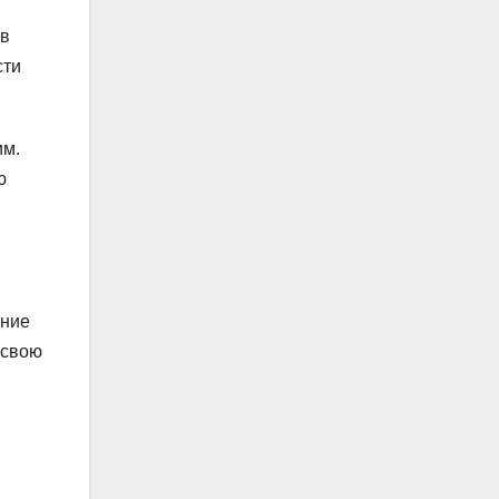
 в
сти
им.
ю
ение
 свою