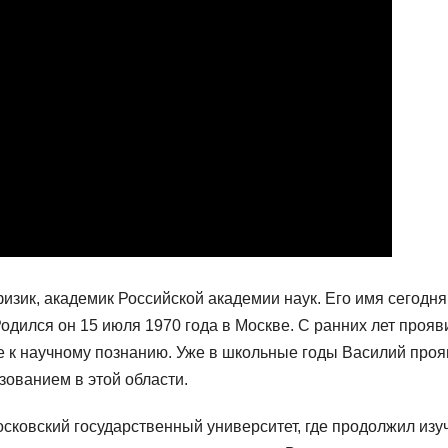
зик, академик Российской академии наук. Его имя сегодня
одился он 15 июля 1970 года в Москве. С ранних лет прояв
 к научному познанию. Уже в школьные годы Василий про
зованием в этой области.
сковский государственный университет, где продолжил изу