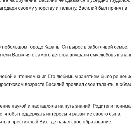
тва на обучение. Василий не сдавался и усердно трудился,
лагодаря своему упорству и таланту, Василий был принят в
 небольшом городе Казань. Он вырос в заботливой семье,
ители Василия с самого детства внушали ему любовь к знан
чебой и чтением книг. Его любимым занятием было решени
дростковом возрасте Василий проявил свои таланты в обла
ение наукой и наставляла на путь знаний. Родители поним
е, чтобы поддержать интересы и развитие своего сына.
ть в престижный Вуз, где начал свое образование.