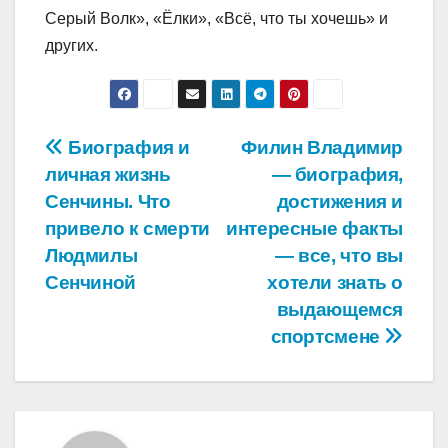
Серый Волк», «Ёлки», «Всё, что ты хочешь» и
других.
Навигация
Биография и
Филин Владимир
личная жизнь
— биография,
по
Сенчины. Что
достижения и
записям
привело к смерти
интересные факты
Людмилы
— все, что вы
Сенчиной
хотели знать о
выдающемся
спортсмене