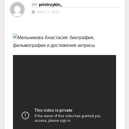
От
pristroykin_
МАР 17, 2022