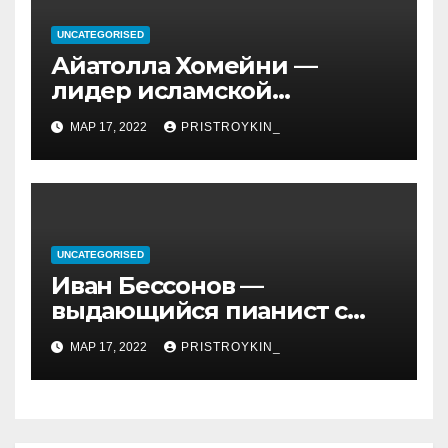
UNCATEGORISED
Айатолла Хомейни —
лидер исламской
революции, его биография
МАР 17, 2022
PRISTROYKIN_
и идеология, роль в
иранской политике и
последствия его
правления
UNCATEGORISED
Иван Бессонов —
выдающийся пианист с
уникальным талантом и
МАР 17, 2022
PRISTROYKIN_
впечатляющими
достижениями