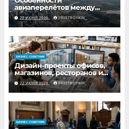
Особенности
авиаперелётов между
европейской частью
22 ИЮНЯ 2026
PRISTROYKIN_
страны и дальневосточным
регионом
БИЗНЕС СОВЕТНИК
Дизайн-проекты офисов,
магазинов, ресторанов и
кафе: концепция, 3D-
22 ИЮНЯ 2026
PRISTROYKIN_
визуализация, рабочие
чертежи и документация
БИЗНЕС СОВЕТНИК