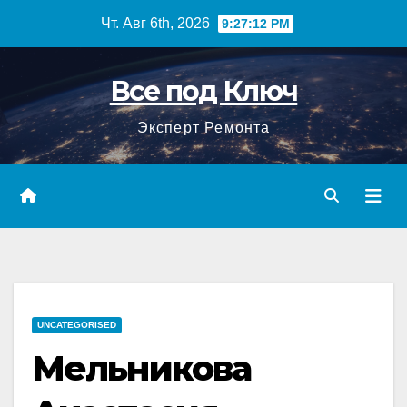
Перейти
Чт. Авг 6th, 2026
9:27:13 PM
к
содержимому
Все под Ключ
Эксперт Ремонта
UNCATEGORISED
Мельникова