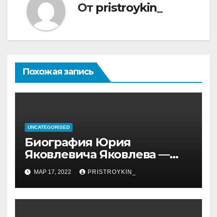
От
pristroykin_
Похожая запись
UNCATEGORISED
Биография Юрия
Яковлевича Яковлева —
история его личной и
МАР 17, 2022
PRISTROYKIN_
профессиональной жизни