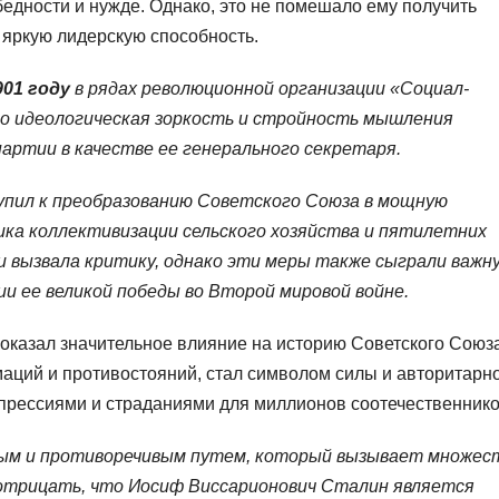
бедности и нужде. Однако, это не помешало ему получить
 яркую лидерскую способность.
901 году
в рядах революционной организации «Социал-
го идеологическая зоркость и стройность мышления
партии в качестве ее генерального секретаря.
тупил к преобразованию Советского Союза в мощную
ика коллективизации сельского хозяйства и пятилетних
и вызвала критику, однако эти меры также сыграли важн
ии ее великой победы во Второй мировой войне.
казал значительное влияние на историю Советского Союза
аций и противостояний, стал символом силы и авторитарно
епрессиями и страданиями для миллионов соотечественнико
ным и противоречивым путем, который вызывает множес
я отрицать, что Иосиф Виссарионович Сталин является