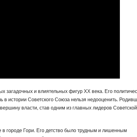
ых загадочных и влиятельных фигур XX века. Его политиче
оль в истории Советского Союза нельзя недооценить. Родивш
 вершину власти, став одним из главных лидеров Советской
е в городе Гори. Его детство было трудным и лишенным