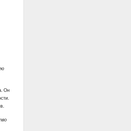
ую
. Он
сти.
в.
тво