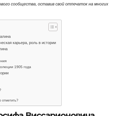
вого сообщества, оставив свой отпечаток на многих
талина
еская карьера, роль в истории
лина
ения
волюции 1905 года
тории
?
о отметить?
осифа Виссарионовича