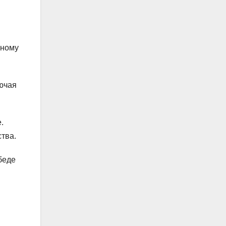
нному
лючая
.
тва.
беде