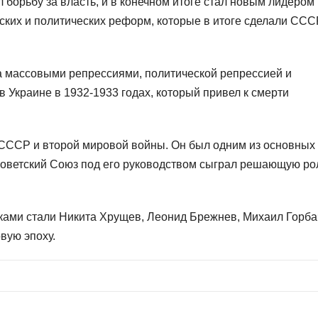
 борьбу за власть, и в конечном итоге стал новым лидером
ских и политических реформ, которые в итоге сделали ССС
а массовыми репрессиями, политической репрессией и
 Украине в 1932-1933 годах, который привел к смерти
 СССР и второй мировой войны. Он был одним из основных
Советский Союз под его руководством сыграл решающую ро
иками стали Никита Хрущев, Леонид Брежнев, Михаил Горба
вую эпоху.