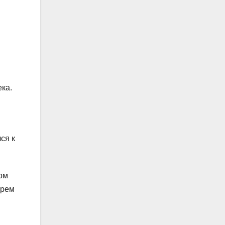
ка.
ся к
ом
арем