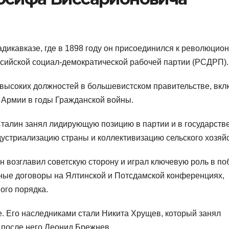
дикавказе, где в 1898 году он присоединился к революцио
ссийской социал-демократической рабочей партии (РСДРП).
 высоких должностей в большевистском правительстве, вк
 Армии в годы Гражданской войны.
талин занял лидирующую позицию в партии и в государстве
стриализацию страны и коллективизацию сельского хозяйс
 возглавил советскую сторону и играл ключевую роль в по
ные договоры на Ялтинской и Потсдамской конференциях,
ого порядка.
е. Его наследниками стали Никита Хрущев, который занял
 после него Леонид Брежнев.