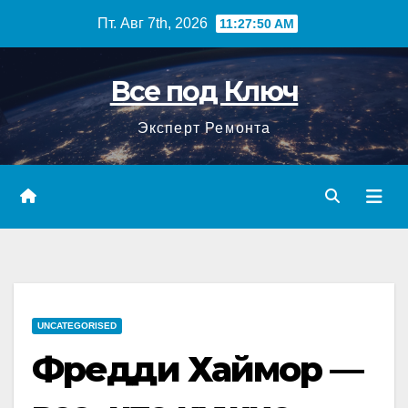
Перейти
Пт. Авг 7th, 2026
11:27:51 AM
к
содержимому
Все под Ключ
Эксперт Ремонта
UNCATEGORISED
Фредди Хаймор —