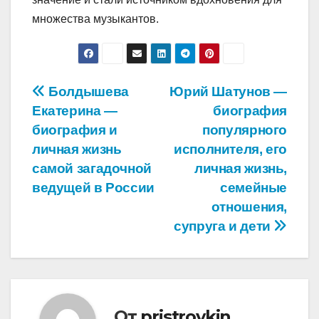
множества музыкантов.
Навигация
Болдышева
Юрий Шатунов —
Екатерина —
биография
по
биография и
популярного
записям
личная жизнь
исполнителя, его
самой загадочной
личная жизнь,
ведущей в России
семейные
отношения,
супруга и дети
От
pristroykin_