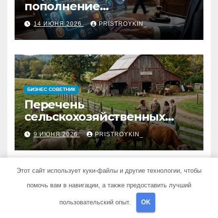
пополнение
стейблкоинами:
14 ИЮНЯ 2026
PRISTROYKIN_
юридические требования,
риски и механизмы работы
БИЗНЕС СОВЕТНИК
Перечень
сельскохозяйственных
животных и информация о
9 ИЮНЯ 2026
PRISTROYKIN_
структуре
сельскохозяйственных
кооперативов
Этот сайт использует куки-файлы и другие технологии, чтобы
помочь вам в навигации, а также предоставить лучший
пользовательский опыт.
OK