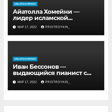
UNCATEGORISED
Айатолла Хомейни —
лидер исламской
революции, его биография
МАР 17, 2022
PRISTROYKIN_
и идеология, роль в
иранской политике и
последствия его
правления
UNCATEGORISED
Иван Бессонов —
выдающийся пианист с
уникальным талантом и
МАР 17, 2022
PRISTROYKIN_
впечатляющими
достижениями