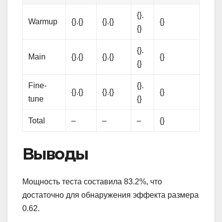
{}.
Warmup
{}.{}
{}.{}
{}
{}
{}.
Main
{}.{}
{}.{}
{}
{}
Fine-
{}.
{}.{}
{}.{}
{}
tune
{}
Total
–
–
–
{}
Выводы
Мощность теста составила 83.2%, что
достаточно для обнаружения эффекта размера
0.62.