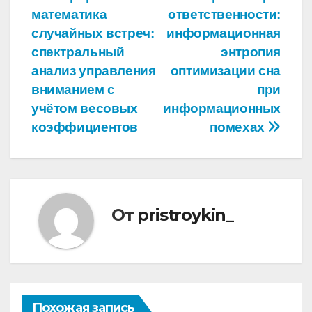
по
математика
ответственности:
записям
случайных встреч:
информационная
спектральный
энтропия
анализ управления
оптимизации сна
вниманием с
при
учётом весовых
информационных
коэффициентов
помехах
От
pristroykin_
Похожая запись