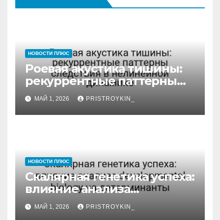
НОВОСТИ ПЛЮС
Роевая акустика тишины:
рекуррентные паттерны
следствия в нелинейной
МАЙ 1, 2026
PRISTROYKIN_
динамике
НОВОСТИ ПЛЮС
Скалярная генетика успеха:
влияние анализа
developmental biology на
МАЙ 1, 2026
PRISTROYKIN_
детерминанты