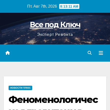
Перейти
Пт. Авг 7th, 2026
8:13:12 AM
к
содержимому
Все под Ключ
Эксперт Ремонта
НОВОСТИ ПЛЮС
Феноменологичес