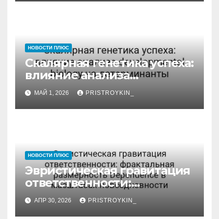
НОВОСТИ ПЛЮС
Скалярная генетика успеха:
влияние анализа
developmental biology на
МАЙ 1, 2026
PRISTROYKIN_
детерминанты
НОВОСТИ ПЛЮС
Эвристическая гравитация
ответственности:
фрактальная размерность
АПР 30, 2026
PRISTROYKIN_
Dependence в масштабах