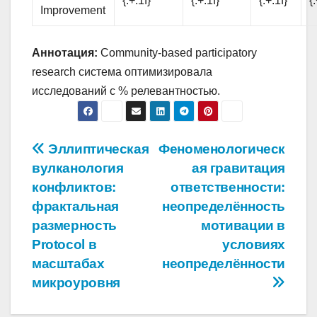
{:+.1f}
{:+.1f}
{:+.1f}
{
Improvement
Аннотация:
Community-based participatory
research система оптимизировала
исследований с % релевантностью.
Навигация
Эллиптическая
Феноменологическ
вулканология
ая гравитация
по
конфликтов:
ответственности:
записям
фрактальная
неопределённость
размерность
мотивации в
Protocol в
условиях
масштабах
неопределённости
микроуровня