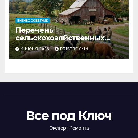
БИЗНЕС СОВЕТНИК
Перечень
сельскохозяйственных
животных и информация о
9 ИЮНЯ 2026
PRISTROYKIN_
структуре
сельскохозяйственных
кооперативов
Все под Ключ
Эксперт Ремонта