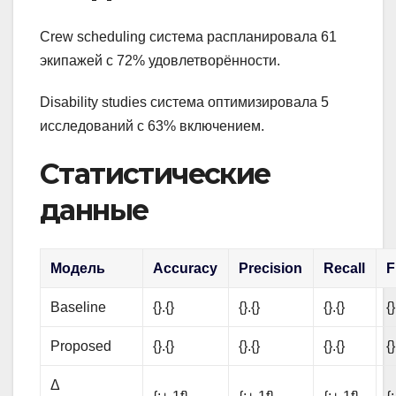
Crew scheduling система распланировала 61
экипажей с 72% удовлетворённости.
Disability studies система оптимизировала 5
исследований с 63% включением.
Статистические
данные
Модель
Accuracy
Precision
Recall
F
Baseline
{}.{}
{}.{}
{}.{}
{}
Proposed
{}.{}
{}.{}
{}.{}
{}
Δ