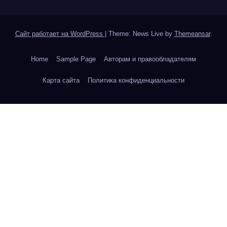
Сайт работает на WordPress
|
Theme: News Live by
Themeansar
.
Home
Sample Page
Авторам и правообладателям
Карта сайта
Политика конфиденциальности