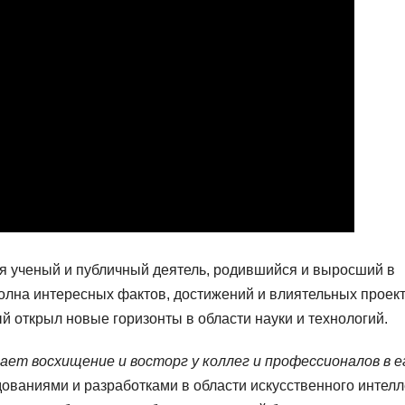
ученый и публичный деятель, родившийся и выросший в
олна интересных фактов, достижений и влиятельных проект
рый открыл новые горизонты в области науки и технологий.
ет восхищение и восторг у коллег и профессионалов в е
ваниями и разработками в области искусственного интелл