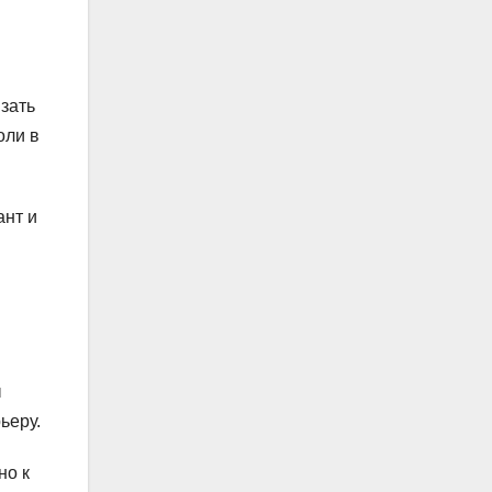
язать
оли в
ант и
ы
ьеру.
но к