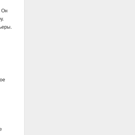
. Он
у.
ьеры.
дое
е