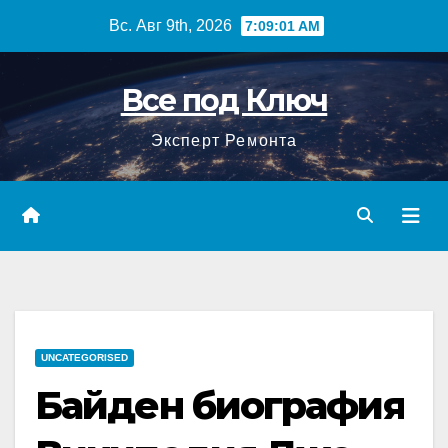
Перейти
Вс. Авг 9th, 2026
7:09:02 AM
к
содержимому
Все под Ключ
Эксперт Ремонта
UNCATEGORISED
Байден биография