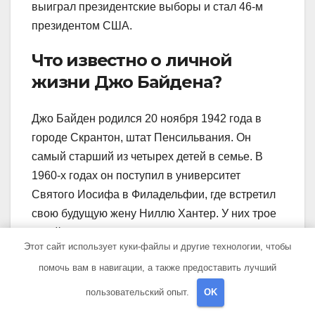
выиграл президентские выборы и стал 46-м
президентом США.
Что известно о личной
жизни Джо Байдена?
Джо Байден родился 20 ноября 1942 года в
городе Скрантон, штат Пенсильвания. Он
самый старший из четырех детей в семье. В
1960-х годах он поступил в университет
Святого Иосифа в Филадельфии, где встретил
свою будущую жену Ниллю Хантер. У них трое
детей, но в 1972 году, вскоре после его
Этот сайт использует куки-файлы и другие технологии, чтобы
избрания сенатором, его жена и годовалая
помочь вам в навигации, а также предоставить лучший
дочь погибли в автомобильной аварии. Джо
Байден позже восстановился и в 1977 году
пользовательский опыт.
OK
вступил в брак со второй женой Джилл Байден,