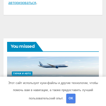
авторизоваться
.
You missed
ГАРАЖ И АВТО
Особенности
Этот сайт использует куки-файлы и другие технологии, чтобы
авиаперелётов между
помочь вам в навигации, а также предоставить лучший
европейской частью
22 ИЮНЯ 2026
PRISTROYKIN_
страны и дальневосточным
пользовательский опыт.
OK
регионом