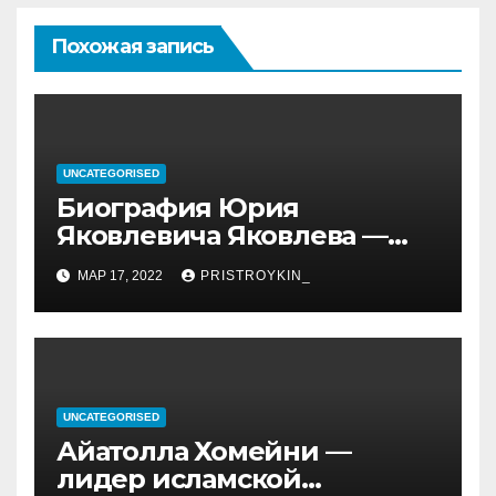
Похожая запись
UNCATEGORISED
Биография Юрия
Яковлевича Яковлева —
история его личной и
МАР 17, 2022
PRISTROYKIN_
профессиональной жизни
UNCATEGORISED
Айатолла Хомейни —
лидер исламской