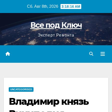
Перейти
Сб. Авг 8th, 2026
3:18:17 AM
к
содержимому
Все под Ключ
Эксперт Ремонта
UNCATEGORISED
Владимир князь