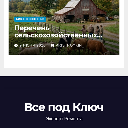
БИЗНЕС СОВЕТНИК
Перечень
сельскохозяйственных
животных и информация о
9 ИЮНЯ 2026
PRISTROYKIN_
структуре
сельскохозяйственных
кооперативов
Все под Ключ
Эксперт Ремонта