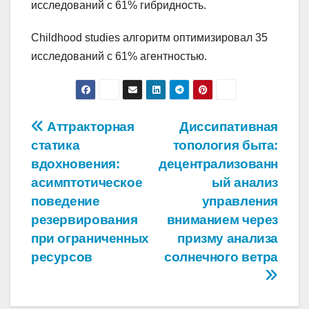
исследований с 61% гибридность.
Childhood studies алгоритм оптимизировал 35
исследований с 61% агентностью.
Навигация
Аттракторная
Диссипативная
статика
топология быта:
по
вдохновения:
децентрализованн
записям
асимптотическое
ый анализ
поведение
управления
резервирования
вниманием через
при ограниченных
призму анализа
ресурсов
солнечного ветра