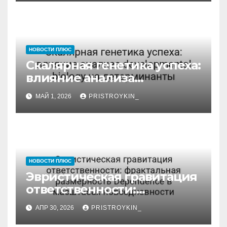
НОВОСТИ ПЛЮС
Скалярная генетика успеха:
влияние анализа
developmental biology на
МАЙ 1, 2026
PRISTROYKIN_
детерминанты
НОВОСТИ ПЛЮС
Эвристическая гравитация
ответственности:
фрактальная размерность
АПР 30, 2026
PRISTROYKIN_
Dependence в масштабах