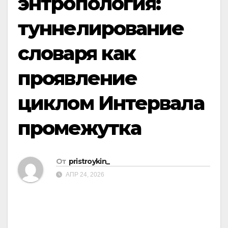
энтропология:
туннелирование
словаря как
проявление
циклом Интервала
промежутка
От
pristroykin_
АПР 24, 2026