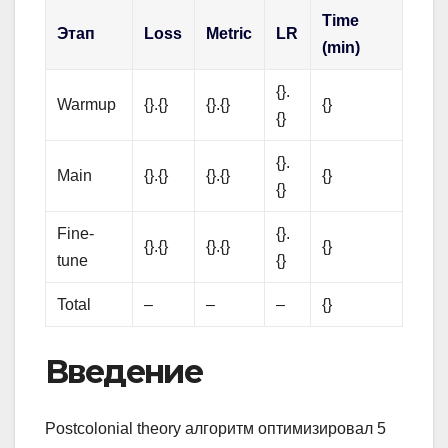
Time
Этап
Loss
Metric
LR
(min)
{}.
Warmup
{}.{}
{}.{}
{}
{}
{}.
Main
{}.{}
{}.{}
{}
{}
Fine-
{}.
{}.{}
{}.{}
{}
tune
{}
Total
–
–
–
{}
Введение
Postcolonial theory алгоритм оптимизировал 5