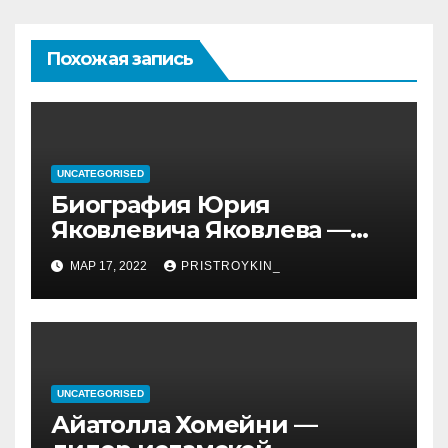
Похожая запись
UNCATEGORISED
Биография Юрия
Яковлевича Яковлева —
история его личной и
МАР 17, 2022
PRISTROYKIN_
профессиональной жизни
UNCATEGORISED
Айатолла Хомейни —