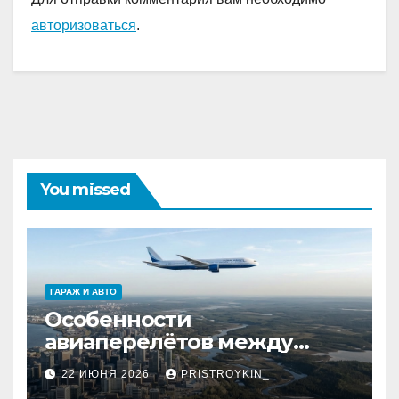
авторизоваться
.
You missed
ГАРАЖ И АВТО
Особенности
авиаперелётов между
европейской частью
22 ИЮНЯ 2026
PRISTROYKIN_
страны и дальневосточным