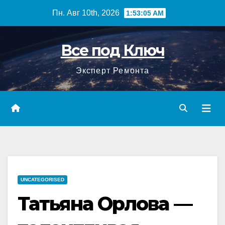
Перейти
Пн. Авг 10th, 2026
1:53:06 AM
к
содержимому
Все под Ключ
Эксперт Ремонта
UNCATEGORISED
Татьяна Орлова —