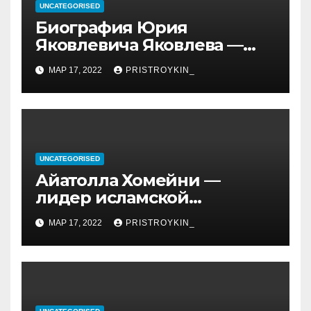
UNCATEGORISED
Биография Юрия
Яковлевича Яковлева —
история его личной и
МАР 17, 2022
PRISTROYKIN_
профессиональной жизни
UNCATEGORISED
Айатолла Хомейни —
лидер исламской
революции, его биография
МАР 17, 2022
PRISTROYKIN_
и идеология, роль в
иранской политике и
последствия его
правления