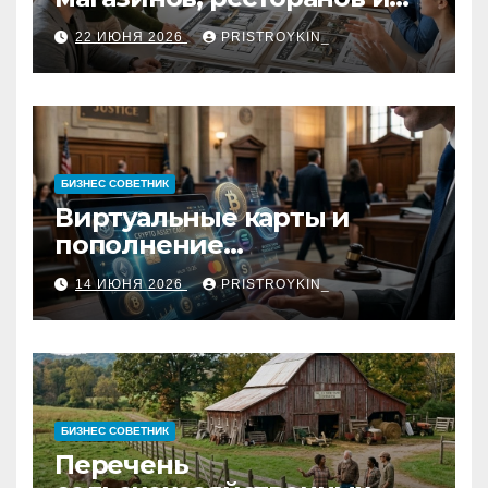
кафе: концепция, 3D-
22 ИЮНЯ 2026
PRISTROYKIN_
визуализация, рабочие
чертежи и документация
БИЗНЕС СОВЕТНИК
Виртуальные карты и
пополнение
стейблкоинами:
14 ИЮНЯ 2026
PRISTROYKIN_
юридические требования,
риски и механизмы работы
БИЗНЕС СОВЕТНИК
Перечень