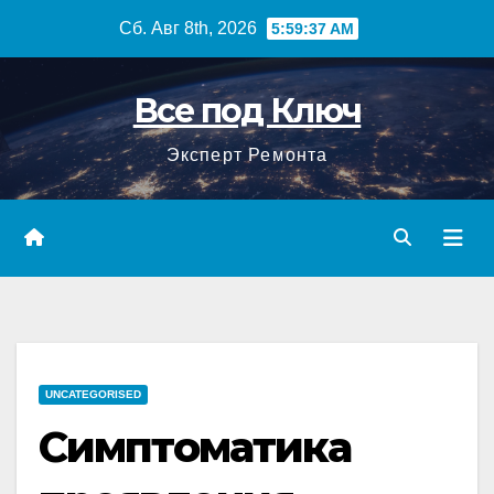
Перейти
Сб. Авг 8th, 2026
5:59:38 AM
к
содержимому
Все под Ключ
Эксперт Ремонта
UNCATEGORISED
Симптоматика