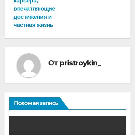
записям
карьера,
впечатляющие
достижения и
частная жизнь
От
pristroykin_
Похожая запись