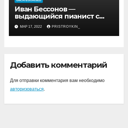
UNCATEGORISED
Иван Бессонов —
выдающийся пианист с
уникальным талантом и
МАР 17, 2022
PRISTROYKIN_
впечатляющими
достижениями
Добавить комментарий
Для отправки комментария вам необходимо
авторизоваться
.