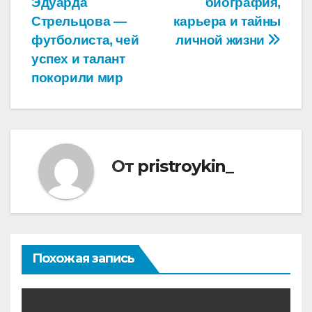
Эдуарда
биография,
записям
Стрельцова —
карьера и тайны
футболиста, чей
личной жизни
успех и талант
покорили мир
От
pristroykin_
Похожая запись