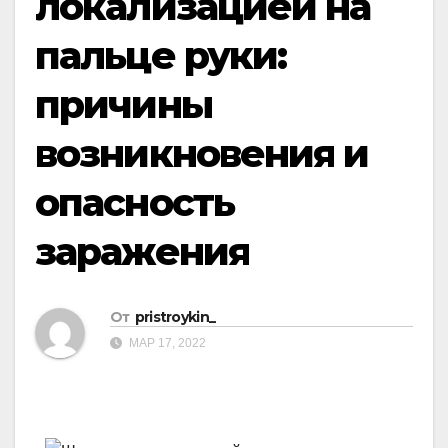
локализацией на
пальце руки:
причины
возникновения и
опасность
заражения
От
pristroykin_
МАР 17, 2022