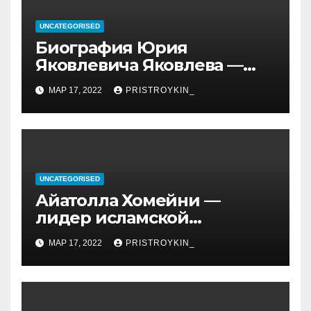
UNCATEGORISED
Биография Юрия
Яковлевича Яковлева —
история его личной и
МАР 17, 2022
PRISTROYKIN_
профессиональной жизни
UNCATEGORISED
Айатолла Хомейни —
лидер исламской
революции, его биография
МАР 17, 2022
PRISTROYKIN_
и идеология, роль в
иранской политике и
последствия его
правления