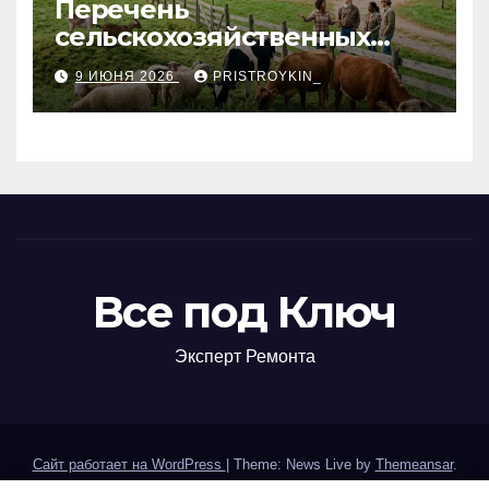
Перечень
сельскохозяйственных
животных и информация о
9 ИЮНЯ 2026
PRISTROYKIN_
структуре
сельскохозяйственных
кооперативов
Все под Ключ
Эксперт Ремонта
Сайт работает на WordPress
|
Theme: News Live by
Themeansar
.