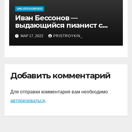
UNCATEGORISED
Иван Бессонов —
выдающийся пианист с
уникальным талантом и
МАР 17, 2022
PRISTROYKIN_
впечатляющими
достижениями
Добавить комментарий
Для отправки комментария вам необходимо
авторизоваться
.