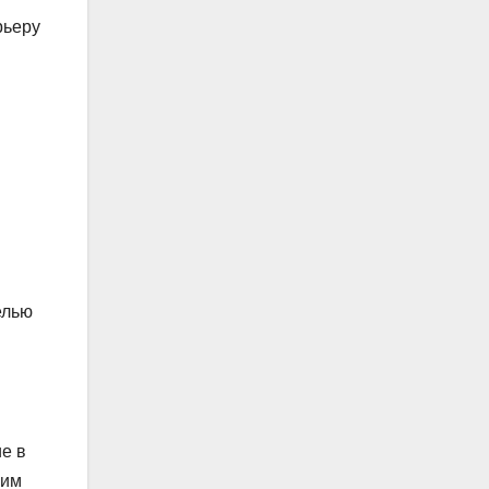
рьеру
елью
е в
оим