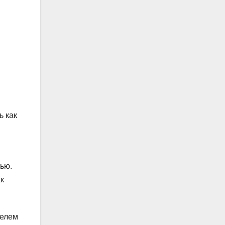
ь как
ью.
к
телем