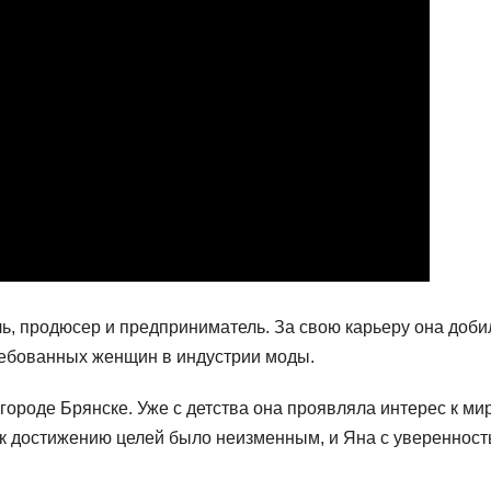
ь, продюсер и предприниматель. За свою карьеру она доби
ребованных женщин в индустрии моды.
городе Брянске. Уже с детства она проявляла интерес к ми
 к достижению целей было неизменным, и Яна с увереннос