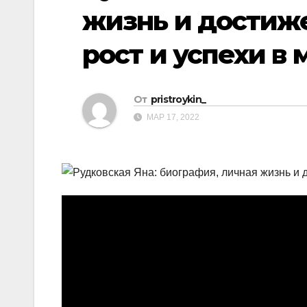
р
p
жизнь и достиже
a
а
s
рост и успехи в
в
s
и
n
т
От
pristroykin_
i
ь
МАР 17, 2022
k
i