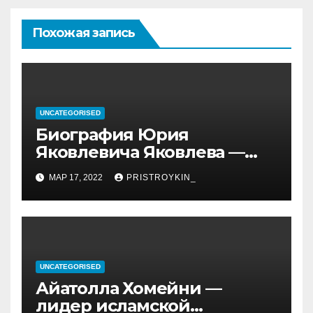
Похожая запись
UNCATEGORISED
Биография Юрия
Яковлевича Яковлева —
история его личной и
МАР 17, 2022
PRISTROYKIN_
профессиональной жизни
UNCATEGORISED
Айатолла Хомейни —
лидер исламской