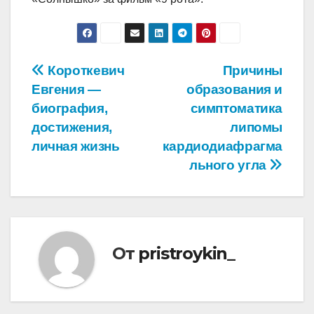
Навигация
Короткевич
Причины
Евгения —
образования и
по
биография,
симптоматика
записям
достижения,
липомы
личная жизнь
кардиодиафрагма
льного угла
От
pristroykin_