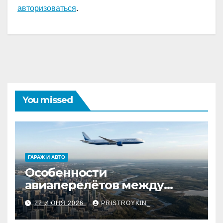
авторизоваться
.
You missed
ГАРАЖ И АВТО
Особенности
авиаперелётов между
европейской частью
22 ИЮНЯ 2026
PRISTROYKIN_
страны и дальневосточным
регионом