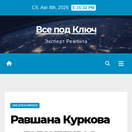
Перейти
Сб. Авг 8th, 2026
5:15:33 PM
к
содержимому
Все под Ключ
Эксперт Ремонта
UNCATEGORISED
Равшана Куркова