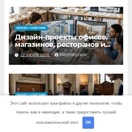
БИЗНЕС СОВЕТНИК
Дизайн-проекты офисов,
магазинов, ресторанов и
кафе: концепция, 3D-
22 ИЮНЯ 2026
PRISTROYKIN_
визуализация, рабочие
чертежи и документация
БИЗНЕС СОВЕТНИК
Виртуальные карты и
Этот сайт использует куки-файлы и другие технологии, чтобы
пополнение
помочь вам в навигации, а также предоставить лучший
стейблкоинами:
14 ИЮНЯ 2026
PRISTROYKIN_
пользовательский опыт.
OK
юридические требования,