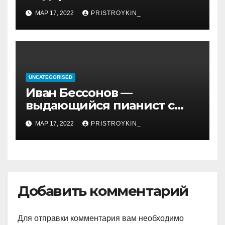
революции, его биография
МАР 17, 2022
PRISTROYKIN_
и идеология, роль в
иранской политике и
последствия его
правления
UNCATEGORISED
Иван Бессонов —
выдающийся пианист с
уникальным талантом и
МАР 17, 2022
PRISTROYKIN_
впечатляющими
достижениями
Добавить комментарий
Для отправки комментария вам необходимо