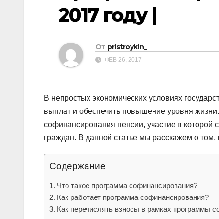
р
p
2017 году |
a
а
s
в
s
От
pristroykin_
и
n
ФЕВ 26, 2017
т
i
ь
k
В непростых экономических условиях государс
i
выплат и обеспечить повышение уровня жизни.
софинансирования пенсии, участие в которой
граждан. В данной статье мы расскажем о том, 
Содержание
Что такое программа софинансирования?
Как работает программа софинансирования?
Как перечислять взносы в рамках программы 