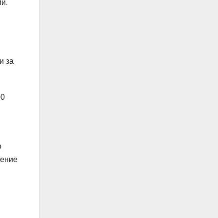
и.
и за
00
о
ление