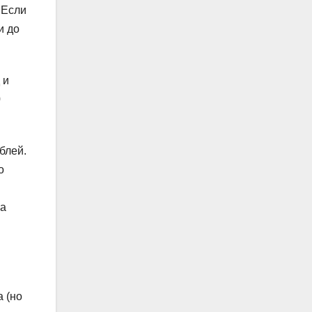
 Если
и до
 и
0
блей.
о
на
а (но