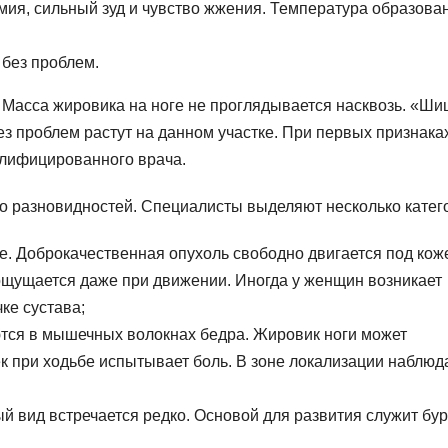
ия, сильный зуд и чувство жжения. Температура образова
 без проблем.
. Масса жировика на ноге не проглядывается насквозь. «Ш
з проблем растут на данном участке. При первых признака
алифицированного врача.
го разновидностей. Специалисты выделяют несколько катег
е. Доброкачественная опухоль свободно двигается под кож
ощущается даже при движении. Иногда у женщин возникает
ке сустава;
ся в мышечных волокнах бедра. Жировик ноги может
к при ходьбе испытывает боль. В зоне локализации наблюд
й вид встречается редко. Основой для развития служит бу