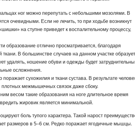
пальцах ног можно перепутать с небольшими мозолями. В
тся очевидными. Если не лечить, то при ходьбе возникнут
ишки» на ступне приведет к воспалительному процессу,
сти образование отлично просматривается, благодаря
 ткани. В большинстве случаев на данном участке образуе
ует удалять, ношение обуви и одежды будет затруднительны
льные осложнения.
 поражает сухожилия и ткани сустава. В результате челове
 плотных межмышечных связок даже сбоку.
шним весом такие образования на ноге длительное время
вредить жировик является минимальной.
оцируют боль тупого характера. Такой нарост преимущест
ает размеров в 5–6 см. Редко поражает ягодичные мышцы.