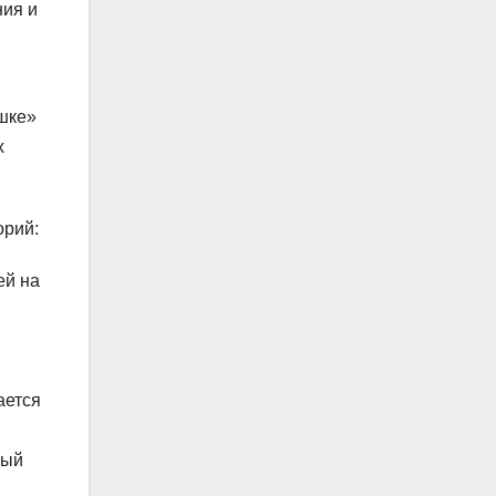
ния и
ишке»
х
орий:
ей на
ается
рый