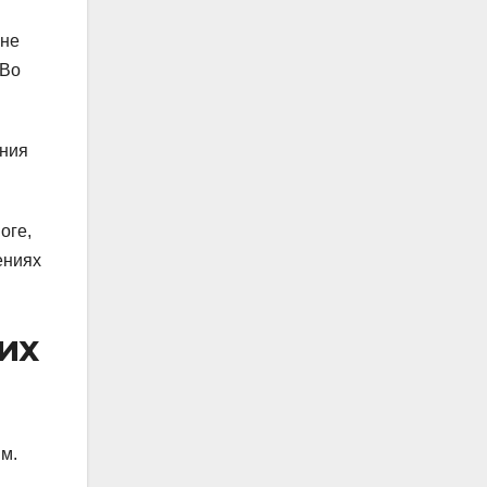
 не
 Во
ения
оге,
ениях
их
м.