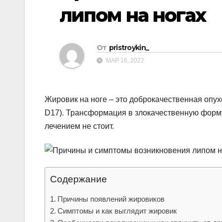
р
p
липом на ногах
a
а
s
в
s
От
pristroykin_
и
n
МАР 16, 2022
т
i
ь
k
Жировик на ноге – это доброкачественная опух
i
D17). Трансформация в злокачественную форму
лечением не стоит.
Содержание
Причины появлений жировиков
Симптомы и как выглядит жировик