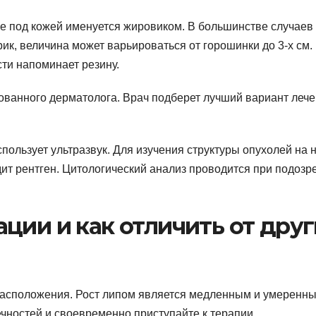
е под кожей именуется жировиком. В большинстве случаев
к, величина может варьироваться от горошинки до 3-х см.
сти напоминает резину.
ованного дерматолога. Врач подберет лучший вариант леч
пользует ультразвук. Для изучения структуры опухолей на н
ит рентген. Цитологический анализ проводится при подозр
ции и как отличить от друг
расположения. Рост липом является медленным и умеренны
чностей и своевременно приступайте к терапии.