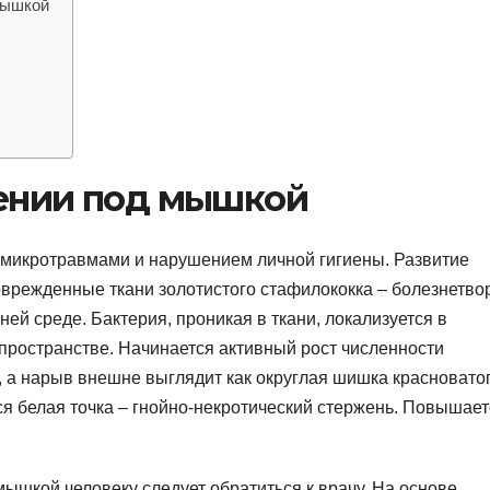
мышкой
лении под мышкой
 микротравмами и нарушением личной гигиены. Развитие
оврежденные ткани золотистого стафилококка – болезнетво
ей среде. Бактерия, проникая в ткани, локализуется в
ространстве. Начинается активный рост численности
, а нарыв внешне выглядит как округлая шишка красновато
ся белая точка – гнойно-некротический стержень. Повышает
ышкой человеку следует обратиться к врачу. На основе