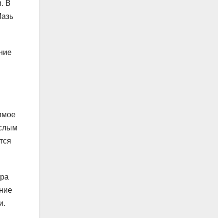
. В
Мазь
ние
имое
ослым
тся
тра
ение
и.