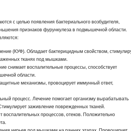
ются с целью появления бактериального возбудителя,
ньшения признаков фурункулеза в подмышечной области.
вляются:
ение (КУФ). Обладает бактерицидным свойством, стимулир
раженных тканях под мышками.
ние снимает воспалительные процессы, способствует
шечной области.
защитные механизмы, провоцирует иммунный ответ,
ьный процесс. Лечение помогает организму вырабатывать
 Стимулирует заживление поврежденных тканей.
от воспалительных процессов, отеков. Положительно
та.
чения чирьев под мышками на ранних этапах. Провоцирует