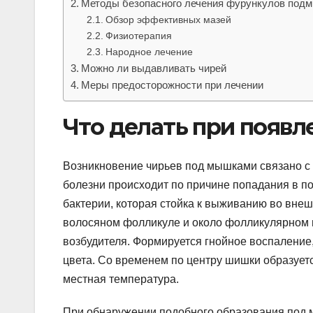
Методы безопасного лечения фурункулов под
Обзор эффективных мазей
Физиотерапия
Народное лечение
Можно ли выдавливать чирей
Меры предосторожности при лечении
Что делать при появ
Возникновение чирьев под мышками связано с
болезни происходит по причине попадания в п
бактерии, которая стойка к выживанию во внешн
волосяном фолликуле и около фолликулярном п
возбудителя. Формируется гнойное воспаление
цвета. Со временем по центру шишки образует
местная температура.
При обнаружении подобного образования под м