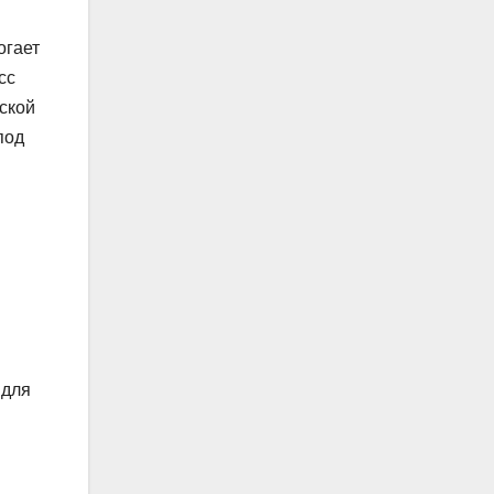
огает
сс
ской
под
 для