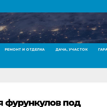
РЕМОНТ И ОТДЕЛКА
ДАЧА, УЧАСТОК
ГАР
я фурункулов под