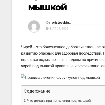
р
p
мышкой
a
а
s
в
s
От
pristroykin_
и
n
МАР 17, 2022
т
i
ь
k
Чирей – это болезненное доброкачественное о
i
развитию опасных для здоровья последствий.
являются подмышечные впадины по причине об
чирей под мышкой правильно и эффективно, сле
Содержание
Что делать при появлении под мышкой