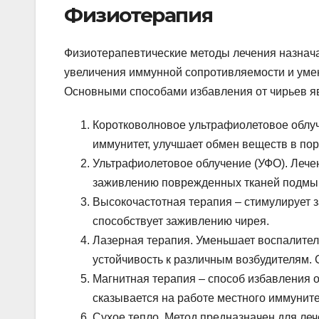
Физиотерапия
Физиотерапевтические методы лечения назнача
увеличения иммунной сопротивляемости и уме
Основными способами избавления от чирьев я
Коротковолновое ультрафиолетовое облуч
иммунитет, улучшает обмен веществ в по
Ультрафиолетовое облучение (УФО). Лече
заживлению поврежденных тканей подмы
Высокочастотная терапия – стимулирует 
способствует заживлению чирея.
Лазерная терапия. Уменьшает воспалител
устойчивость к различным возбудителям.
Магнитная терапия – способ избавления 
сказывается на работе местного иммуните
Сухое тепло. Метод предназначен для ле