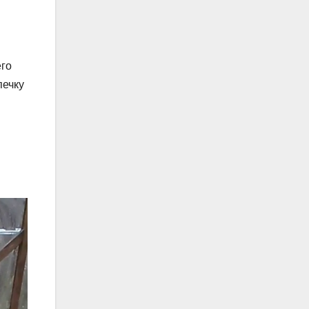
его
печку