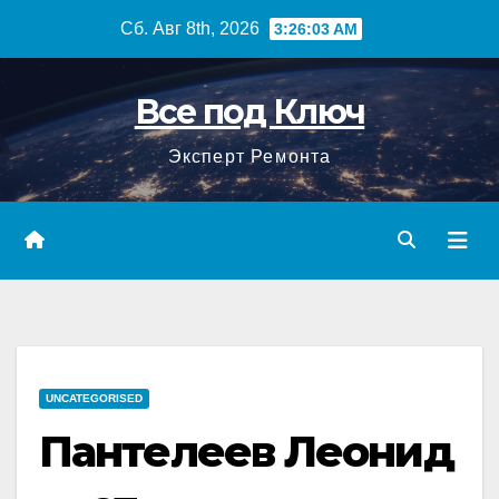
Перейти
Сб. Авг 8th, 2026
3:26:05 AM
к
содержимому
Все под Ключ
Эксперт Ремонта
UNCATEGORISED
Пантелеев Леонид