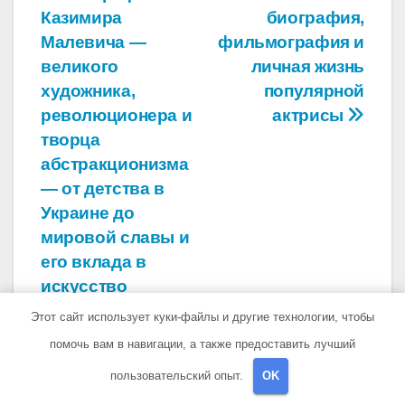
Казимира
биография,
по
Малевича —
фильмография и
записям
великого
личная жизнь
художника,
популярной
революционера и
актрисы
творца
абстракционизма
— от детства в
Украине до
мировой славы и
его вклада в
искусство
Этот сайт использует куки-файлы и другие технологии, чтобы
помочь вам в навигации, а также предоставить лучший
пользовательский опыт.
OK
От
pristroykin_