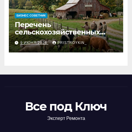
БИЗНЕС СОВЕТНИК
Перечень
сельскохозяйственных
животных и информация о
9 ИЮНЯ 2026
PRISTROYKIN_
структуре
сельскохозяйственных
кооперативов
Все под Ключ
Эксперт Ремонта