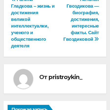
Навигация
Гладкова – жизнь и
Гвоздикова —
по
достижения
биография,
записям
великой
достижения,
интеллектуалки,
интересные
ученого и
факты. Сайт
общественного
Гвоздиковой
деятеля
От
pristroykin_
Похожая запись