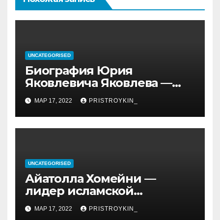
UNCATEGORISED
Биография Юрия
Яковлевича Яковлева —
история его личной и
МАР 17, 2022
PRISTROYKIN_
профессиональной жизни
UNCATEGORISED
Айатолла Хомейни —
лидер исламской
революции, его биография
МАР 17, 2022
PRISTROYKIN_
и идеология, роль в