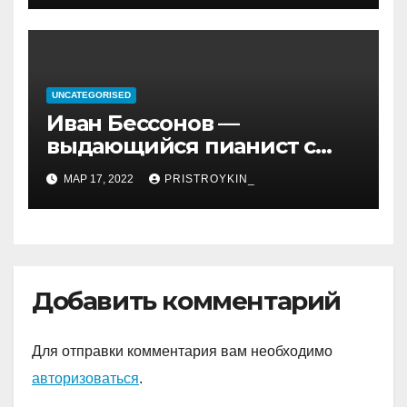
иранской политике и
последствия его
правления
UNCATEGORISED
Иван Бессонов —
выдающийся пианист с
уникальным талантом и
МАР 17, 2022
PRISTROYKIN_
впечатляющими
достижениями
Добавить комментарий
Для отправки комментария вам необходимо
авторизоваться
.