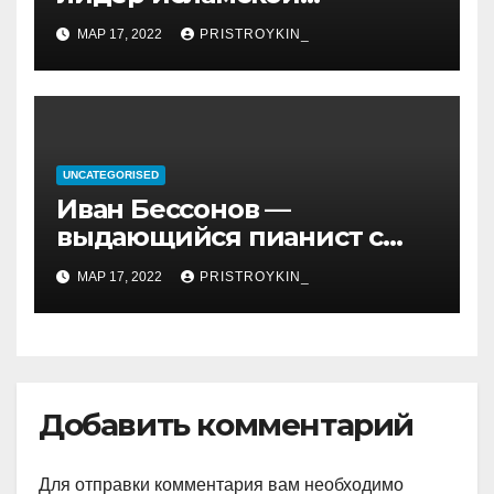
революции, его биография
МАР 17, 2022
PRISTROYKIN_
и идеология, роль в
иранской политике и
последствия его
правления
UNCATEGORISED
Иван Бессонов —
выдающийся пианист с
уникальным талантом и
МАР 17, 2022
PRISTROYKIN_
впечатляющими
достижениями
Добавить комментарий
Для отправки комментария вам необходимо