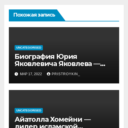
Похожая запись
UNCATEGORISED
Биография Юрия
Яковлевича Яковлева —
история его личной и
МАР 17, 2022
PRISTROYKIN_
профессиональной жизни
UNCATEGORISED
Айатолла Хомейни —
лидер исламской