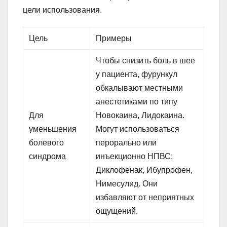
цели использования.
Цель
Примеры
Чтобы снизить боль в шее
у пациента, фурункул
обкалывают местными
анестетиками по типу
Для
Новокаина, Лидокаина.
уменьшения
Могут использоваться
болевого
перорально или
синдрома
инъекционно НПВС:
Диклофенак, Ибупрофен,
Нимесулид. Они
избавляют от неприятных
ощущений.