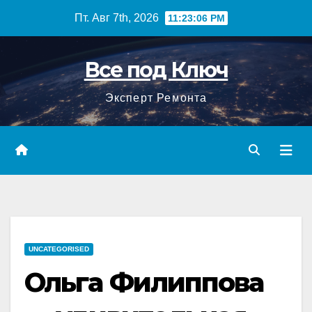
Перейти
Пт. Авг 7th, 2026
11:23:07 PM
к
содержимому
Все под Ключ
Эксперт Ремонта
UNCATEGORISED
Ольга Филиппова