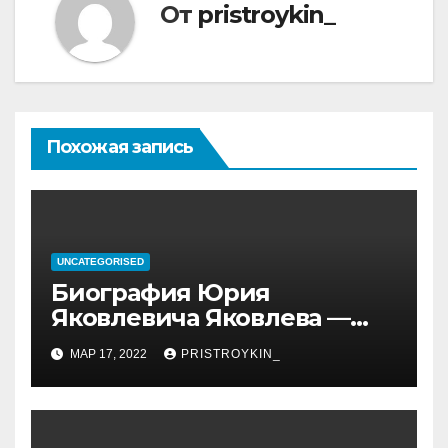
От
pristroykin_
Похожая запись
UNCATEGORISED
Биография Юрия
Яковлевича Яковлева —
история его личной и
МАР 17, 2022
PRISTROYKIN_
профессиональной жизни