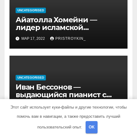
UNCATEGORISED
Айатолла Хомейни —
лидер исламской
революции, его биография
МАР 17, 2022
PRISTROYKIN_
и идеология, роль в
иранской политике и
последствия его
правления
UNCATEGORISED
Иван Бессонов —
выдающийся пианист с
уникальным талантом и
МАР 17, 2022
PRISTROYKIN_
Этот сайт использует куки-файлы и другие технологии, чтобы
впечатляющими
достижениями
помочь вам в навигации, а также предоставить лучший
пользовательский опыт.
OK