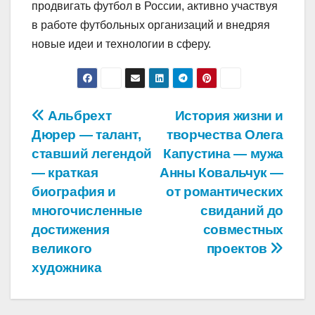
продвигать футбол в России, активно участвуя
в работе футбольных организаций и внедряя
новые идеи и технологии в сферу.
Навигация
Альбрехт
История жизни и
Дюрер — талант,
творчества Олега
по
ставший легендой
Капустина — мужа
записям
— краткая
Анны Ковальчук —
биография и
от романтических
многочисленные
свиданий до
достижения
совместных
великого
проектов
художника