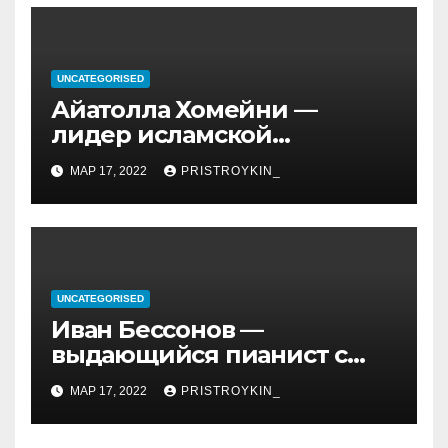
UNCATEGORISED
Айатолла Хомейни —
лидер исламской
революции, его биография
МАР 17, 2022
PRISTROYKIN_
и идеология, роль в
иранской политике и
последствия его
правления
UNCATEGORISED
Иван Бессонов —
выдающийся пианист с
уникальным талантом и
МАР 17, 2022
PRISTROYKIN_
впечатляющими
достижениями