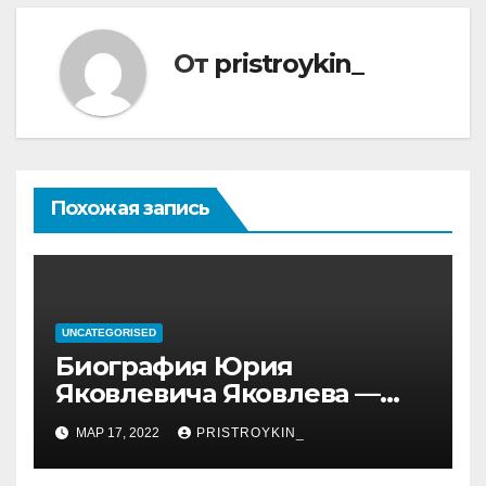
От
pristroykin_
Похожая запись
UNCATEGORISED
Биография Юрия
Яковлевича Яковлева —
история его личной и
МАР 17, 2022
PRISTROYKIN_
профессиональной жизни