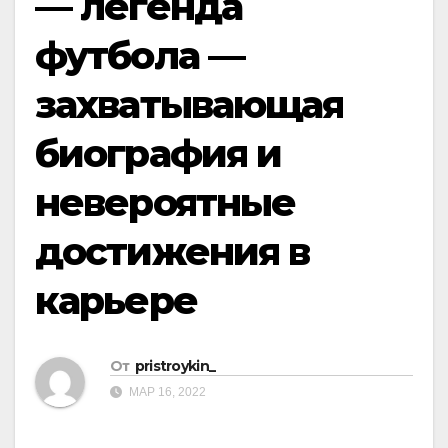
— легенда
футбола —
захватывающая
биография и
невероятные
достижения в
карьере
От
pristroykin_
МАР 16, 2022