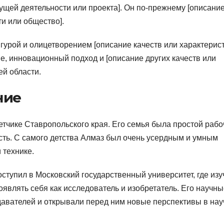
ущей деятельности или проекта]. Он по-прежнему [описани
и или общество].
рой и олицетворением [описание качеств или характерист
е, инновационный подход и [описание других качеств или
ей области.
ние
етчике Ставропольского края. Его семья была простой рабо
сть. С самого детства Алмаз был очень усердным и умным
 технике.
тупил в Московский государственный университет, где изу
являть себя как исследователь и изобретатель. Его научны
авателей и открывали перед ним новые перспективы в нау