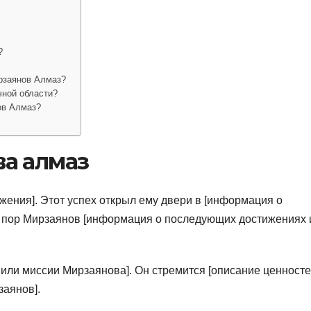
?
рзаянов Алмаз?
чной области?
ов Алмаз?
а алмаз
ижения]. Этот успех открыл ему двери в [информация о
х пор Мирзаянов [информация о последующих достижениях 
 или миссии Мирзаянова]. Он стремится [описание ценност
заянов].