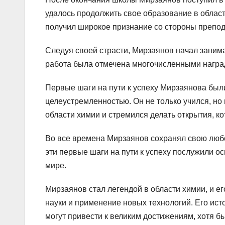
удалось продолжить свое образование в облас
получил широкое признание со стороны препода
Следуя своей страсти, Мирзаянов начал заним
работа была отмечена многочисленными награ
Первые шаги на пути к успеху Мирзаянова был
целеустремленностью. Он не только учился, н
области химии и стремился делать открытия, к
Во все времена Мирзаянов сохранял свою любо
эти первые шаги на пути к успеху послужили о
мире.
Мирзаянов стал легендой в области химии, и е
науки и применение новых технологий. Его ист
могут привести к великим достижениям, хотя б