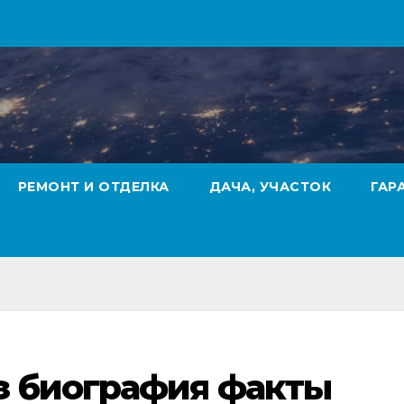
РЕМОНТ И ОТДЕЛКА
ДАЧА, УЧАСТОК
ГАР
з биография факты