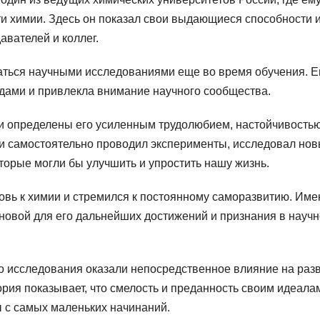
ти химии. Здесь он показал свои выдающиеся способности 
вателей и коллег.
аться научными исследованиями еще во время обучения. Е
дами и привлекла внимание научного сообщества.
и определены его усиленным трудолюбием, настойчивостью
о и самостоятельно проводил эксперименты, исследовал но
оторые могли бы улучшить и упростить нашу жизнь.
вь к химии и стремился к постоянному саморазвитию. Име
сновой для его дальнейших достижений и признания в науч
го исследования оказали непосредственное влияние на раз
ория показывает, что смелость и преданность своим идеала
ы с самых маленьких начинаний.