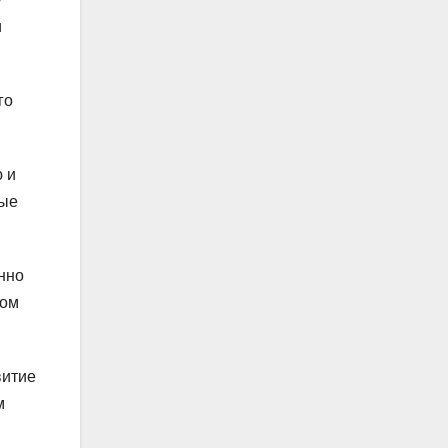
и
го
 и
вые
нно
ном
витие
м