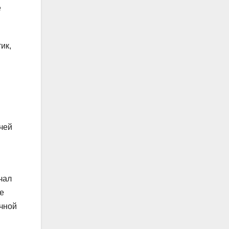
е
ик,
чей
чал
е
чной