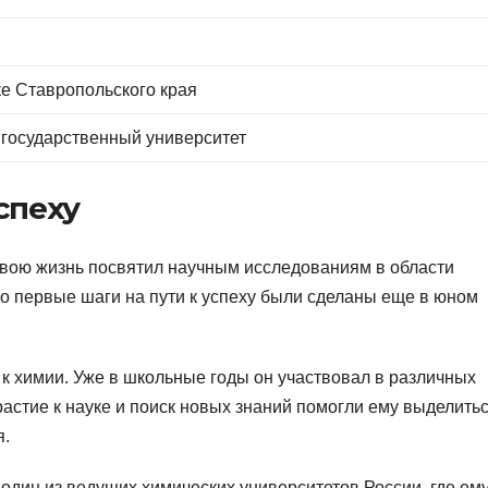
е Ставропольского края
 государственный университет
спеху
свою жизнь посвятил научным исследованиям в области
го первые шаги на пути к успеху были сделаны еще в юном
к химии. Уже в школьные годы он участвовал в различных
растие к науке и поиск новых знаний помогли ему выделитьс
я.
один из ведущих химических университетов России, где ем