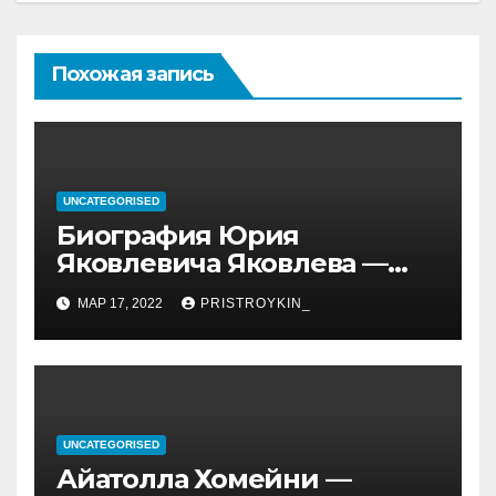
Похожая запись
UNCATEGORISED
Биография Юрия
Яковлевича Яковлева —
история его личной и
МАР 17, 2022
PRISTROYKIN_
профессиональной жизни
UNCATEGORISED
Айатолла Хомейни —