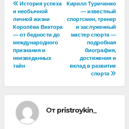
Навигация
История успеха
Кирилл Туриченко
и необычной
— известный
по
личной жизни
спортсмен, тренер
записям
Королёва Виктора
и заслуженный
— от бедности до
мастер спорта —
международного
подробная
признания и
биография,
неизведанных
достижения и
тайн
вклад в развитие
спорта
От
pristroykin_