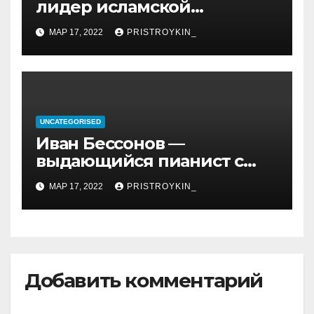
лидер исламской
революции, его биография
МАР 17, 2022
PRISTROYKIN_
и идеология, роль в
иранской политике и
последствия его
правления
UNCATEGORISED
Иван Бессонов —
выдающийся пианист с
уникальным талантом и
МАР 17, 2022
PRISTROYKIN_
впечатляющими
достижениями
Добавить комментарий