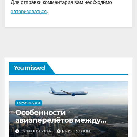
Для отправки комментария вам необходимо
авторизоваться
.
You missed
ГАРАЖ И АВТО
Особенности
авиаперелётов между
европейской частью
22 ИЮНЯ 2026
PRISTROYKIN_
страны и дальневосточным