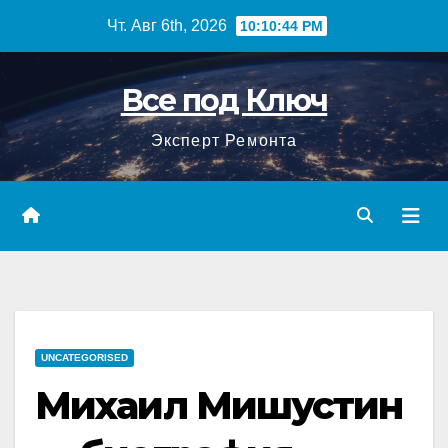
Перейти
Чт. Авг 6th, 2026
10:10:45 PM
к
содержимому
Все под Ключ
Эксперт Ремонта
UNCATEGORISED
Михаил Мишустин