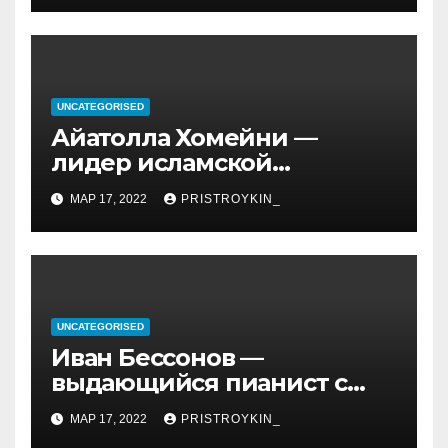
UNCATEGORISED
Айатолла Хомейни —
лидер исламской
революции, его биография
МАР 17, 2022
PRISTROYKIN_
и идеология, роль в
иранской политике и
последствия его
правления
UNCATEGORISED
Иван Бессонов —
выдающийся пианист с
уникальным талантом и
МАР 17, 2022
PRISTROYKIN_
впечатляющими