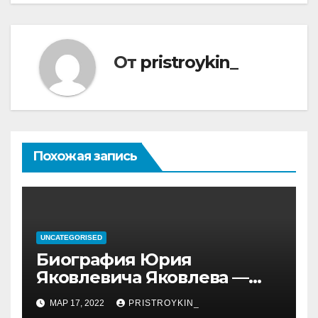
От
pristroykin_
Похожая запись
UNCATEGORISED
Биография Юрия
Яковлевича Яковлева —
история его личной и
МАР 17, 2022
PRISTROYKIN_
профессиональной жизни