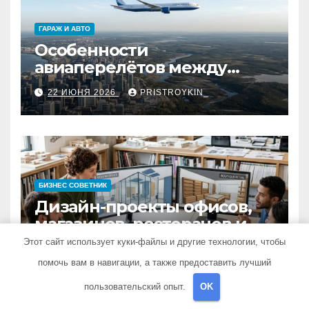
ГАРАЖ И АВТО
Особенности
авиаперелётов между
европейской частью
22 ИЮНЯ 2026
PRISTROYKIN_
страны и дальневосточным
регионом
БИЗНЕС СОВЕТНИК
Дизайн-проекты офисов,
магазинов, ресторанов и
кафе: концепция, 3D-
Этот сайт использует куки-файлы и другие технологии, чтобы
22 ИЮНЯ 2026
PRISTROYKIN_
визуализация, рабочие
помочь вам в навигации, а также предоставить лучший
чертежи и документация
пользовательский опыт.
OK