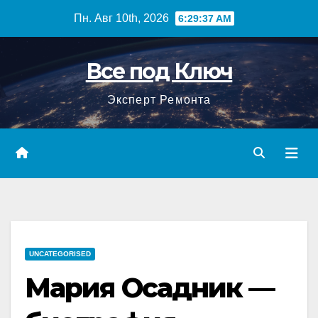
Перейти
Пн. Авг 10th, 2026
6:29:38 AM
к
содержимому
Все под Ключ
Эксперт Ремонта
UNCATEGORISED
Мария Осадник —