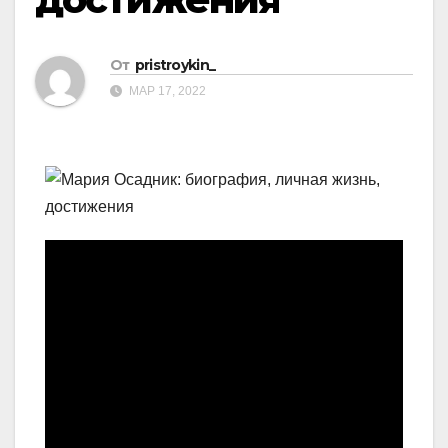
От
pristroykin_
МАР 17, 2022