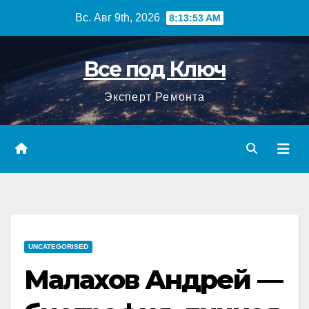
Перейти
Вс. Авг 9th, 2026
8:13:54 AM
к
содержимому
Все под Ключ
Эксперт Ремонта
UNCATEGORISED
Малахов Андрей —