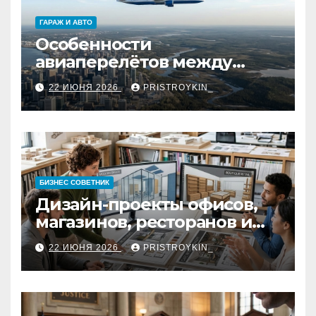
ГАРАЖ И АВТО
Особенности
авиаперелётов между
европейской частью
22 ИЮНЯ 2026
PRISTROYKIN_
страны и дальневосточным
регионом
БИЗНЕС СОВЕТНИК
Дизайн-проекты офисов,
магазинов, ресторанов и
кафе: концепция, 3D-
22 ИЮНЯ 2026
PRISTROYKIN_
визуализация, рабочие
чертежи и документация