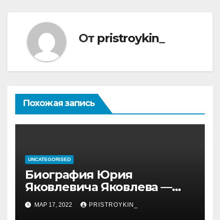
От
pristroykin_
Похожая запись
UNCATEGORISED
Биография Юрия
Яковлевича Яковлева —
история его личной и
МАР 17, 2022
PRISTROYKIN_
профессиональной жизни