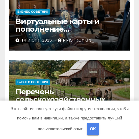
БИЗНЕС СОВЕТНИК
Виртуальные карты и
пополнение
стейблкоинами:
14 ИЮНЯ 2026
PRISTROYKIN_
юридические требования,
риски и механизмы работы
БИЗНЕС СОВЕТНИК
Перечень
сельскохозяйственных
животных и информация о
Этот сайт использует куки-файлы и другие технологии, чтобы
9 ИЮНЯ 2026
PRISTROYKIN_
структуре
помочь вам в навигации, а также предоставить лучший
сельскохозяйственных
кооперативов
пользовательский опыт.
OK