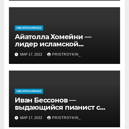
UNCATEGORISED
Айатолла Хомейни —
лидер исламской
революции, его биография
МАР 17, 2022
PRISTROYKIN_
и идеология, роль в
иранской политике и
последствия его
правления
UNCATEGORISED
Иван Бессонов —
выдающийся пианист с
уникальным талантом и
МАР 17, 2022
PRISTROYKIN_
впечатляющими
достижениями