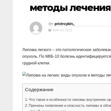
р
p
методы лечения
a
а
s
в
s
От
pristroykin_
и
n
МАР 15, 2022
т
i
ь
k
Липома легкого – это патологическое заболева
i
опухоль. По МКБ-10 болезнь идентифицируется
грудной клетки.
Содержание
Что такое и особенности липомы внутренних ор
Причины появления и опасность липомы в обла