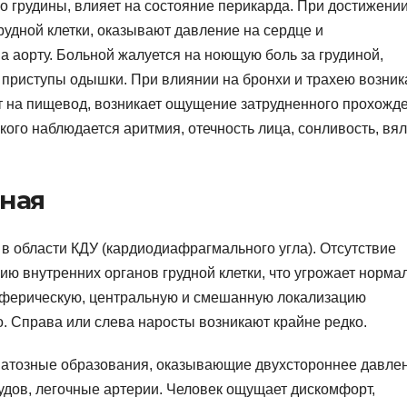
 грудины, влияет на состояние перикарда. При достижени
удной клетки, оказывают давление на сердце и
 аорту. Больной жалуется на ноющую боль за грудиной,
 приступы одышки. При влиянии на бронхи и трахею возник
т на пищевод, возникает ощущение затрудненного прохожд
кого наблюдается аритмия, отечность лица, сонливость, вял
ная
 области КДУ (кардиодиафрагмального угла). Отсутствие
ю внутренних органов грудной клетки, что угрожает норма
иферическую, центральную и смешанную локализацию
. Справа или слева наросты возникают крайне редко.
матозные образования, оказывающие двухстороннее давле
удов, легочные артерии. Человек ощущает дискомфорт,