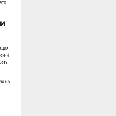
что
ти
ация,
еский
боты
ли на