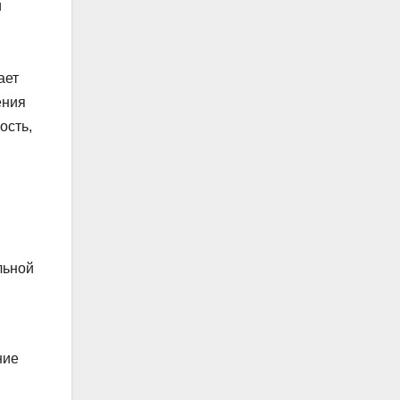
и
ает
ения
ость,
льной
ние