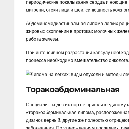
периодические покалывания сердца и ноющие 
мигрени, отеки лица и шеи, синюшность кожног
Абдоминомедиастинальная липома легких реци
жировых скоплений в протоках молочных желез
работа железы.
При интенсивном разрастании капсулу необход
процесса необходимо вмешательство онколога
Торакоабдоминальная
Специалисты до сих пор не пришли к единому 
«торакоабдоминальная липома, расположенная 
диагноз верный, другие же полностью отрицают
заболевания. По утверждениям последних, речь