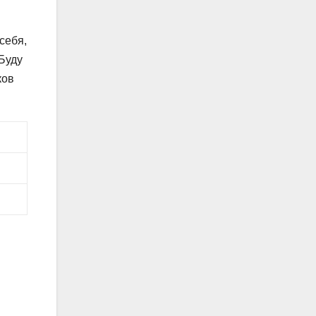
себя,
«Буду
ков