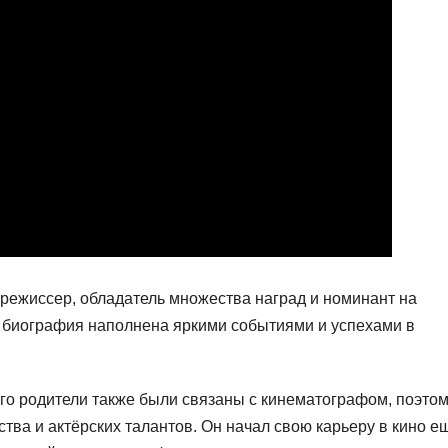
 режиссер, обладатель множества наград и номинант на
 биография наполнена яркими событиями и успехами в
Его родители также были связаны с кинематографом, поэто
тва и актёрских талантов. Он начал свою карьеру в кино е