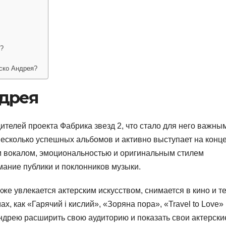
й?
ско Андрея?
дрея
ителей проекта Фабрика звезд 2, что стало для него важны
 несколько успешных альбомов и активно выступает на конц
им вокалом, эмоциональностью и оригинальным стилем
мание публики и поклонников музыки.
же увлекается актерским искусством, снимается в кино и те
, как «Гарячий і кислий», «Зоряна пора», «Travel to Love»
ндрею расширить свою аудиторию и показать свои актерски