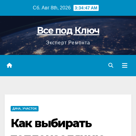
Перейти
Сб. Авг 8th, 2026
3:34:48 AM
к
содержимому
Все под Ключ
Эксперт Ремонта
ДАЧА, УЧАСТОК
Как выбирать