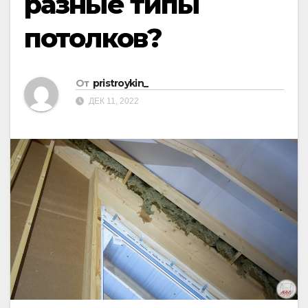
разные типы
потолков?
От
pristroykin_
ДЕК 11, 2022