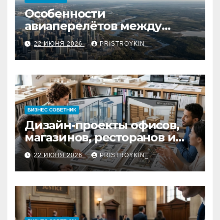
Особенности
авиаперелётов между
европейской частью
22 ИЮНЯ 2026
PRISTROYKIN_
страны и дальневосточным
регионом
БИЗНЕС СОВЕТНИК
Дизайн-проекты офисов,
магазинов, ресторанов и
кафе: концепция, 3D-
22 ИЮНЯ 2026
PRISTROYKIN_
визуализация, рабочие
чертежи и документация