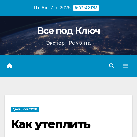
Перейти
Пт. Авг 7th, 2026
8:33:43 PM
к
содержимому
Все под Ключ
Эксперт Ремонта
ДАЧА, УЧАСТОК
Как утеплить