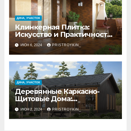
ДАЧА, УЧАСТОК
Клинкерная Плитка:
Искусство и Практичность
в Одном Материале
ИЮН 6, 2024
PRISTROYKIN_
ДАЧА, УЧАСТОК
Деревянные Каркасно-
Щитовые Дома:
Экологичность и
ИЮН 2, 2024
PRISTROYKIN_
Практичность