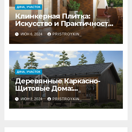
ДАЧА, УЧАСТОК
Клинкерная Плитка:
Искусство и Практичность
в Одном Материале
ИЮН 6, 2024
PRISTROYKIN_
ДАЧА, УЧАСТОК
Деревянные Каркасно-
Щитовые Дома:
Экологичность и
ИЮН 2, 2024
PRISTROYKIN_
Практичность