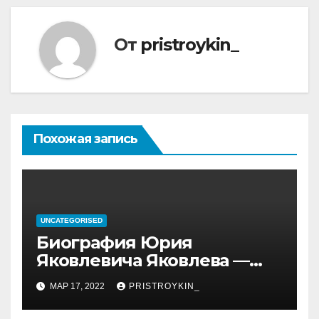
От
pristroykin_
Похожая запись
UNCATEGORISED
Биография Юрия
Яковлевича Яковлева —
история его личной и
МАР 17, 2022
PRISTROYKIN_
профессиональной жизни