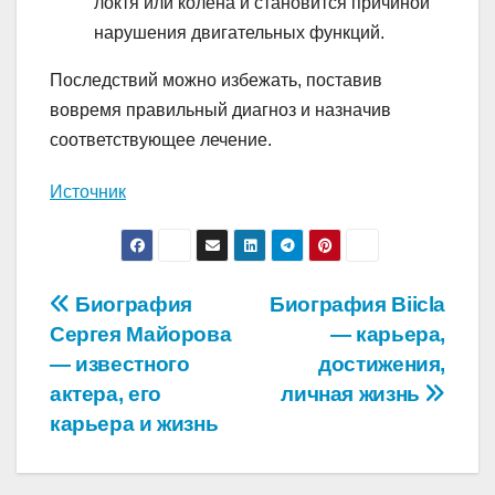
локтя или колена и становится причиной
нарушения двигательных функций.
Последствий можно избежать, поставив
вовремя правильный диагноз и назначив
соответствующее лечение.
Источник
Навигация
Биография
Биография Biicla
Сергея Майорова
— карьера,
по
— известного
достижения,
записям
актера, его
личная жизнь
карьера и жизнь