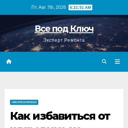
Перейти
Пт. Авг 7th, 2026
6:21:52 AM
к
содержимому
Все под Ключ
Эксперт Ремонта
UNCATEGORISED
Как избавиться от