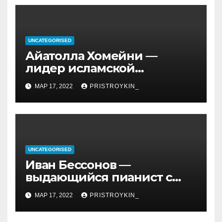
UNCATEGORISED
Айатолла Хомейни —
лидер исламской
революции, его биография
МАР 17, 2022
PRISTROYKIN_
и идеология, роль в
иранской политике и
последствия его
правления
UNCATEGORISED
Иван Бессонов —
выдающийся пианист с
уникальным талантом и
МАР 17, 2022
PRISTROYKIN_
впечатляющими
достижениями