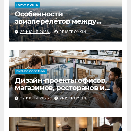
ГАРАЖ И АВТО
Особенности
авиаперелётов между
европейской частью
22 ИЮНЯ 2026
PRISTROYKIN_
страны и дальневосточным
регионом
БИЗНЕС СОВЕТНИК
Дизайн-проекты офисов,
магазинов, ресторанов и
кафе: концепция, 3D-
22 ИЮНЯ 2026
PRISTROYKIN_
визуализация, рабочие
чертежи и документация