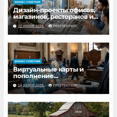
БИЗНЕС СОВЕТНИК
Дизайн-проекты офисов,
магазинов, ресторанов и
кафе: концепция, 3D-
22 ИЮНЯ 2026
PRISTROYKIN_
визуализация, рабочие
чертежи и документация
БИЗНЕС СОВЕТНИК
Виртуальные карты и
пополнение
стейблкоинами:
14 ИЮНЯ 2026
PRISTROYKIN_
юридические требования,
риски и механизмы работы