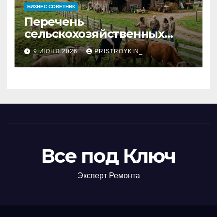
БИЗНЕС СОВЕТНИК
Перечень
сельскохозяйственных
животных и информация о
9 ИЮНЯ 2026
PRISTROYKIN_
структуре
сельскохозяйственных
кооперативов
Все под Ключ
Эксперт Ремонта