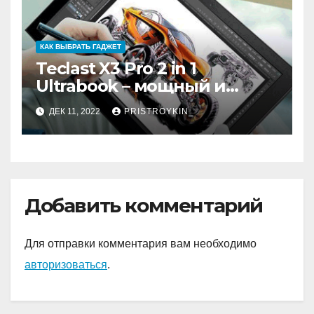
КАК ВЫБРАТЬ ГАДЖЕТ
Teclast X3 Pro 2 in 1
Ultrabook – мощный и
самодостаточный
ДЕК 11, 2022
PRISTROYKIN_
Добавить комментарий
Для отправки комментария вам необходимо
авторизоваться
.