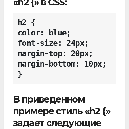
«h2 {» в CSS:
h2 {

color: blue;

font-size: 24px;

margin-top: 20px;

margin-bottom: 10px;

В приведенном
примере стиль «h2 {»
задает следующие