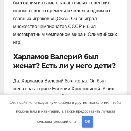
был одним из самых талантливых советских
игроков своего времени и являлся одним из
главных игроков «ЦСКА». Он выиграл
множество чемпионатов СССР и был
многократным чемпионом мира и Олимпийских
игр.
Харламов Валерий был
женат? Есть ли у него дети?
Да, Харламов Валерий был женат. Он был
женат на актрисе Евгении Христининой. У них
вместе есть двое детей — сын Александр и
Этот сайт использует куки-файлы и другие технологии, чтобы
дочь Мария.
помочь вам в навигации, а также предоставить лучший
Какая была биография
пользовательский опыт.
OK
Харламова Валерия до его