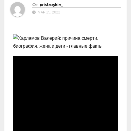
От
pristroykin_
МАР 15, 2022