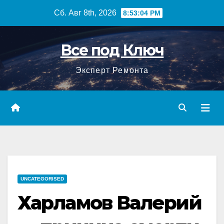
Перейти
Сб. Авг 8th, 2026
8:53:05 PM
к
содержимому
Все под Ключ
Эксперт Ремонта
UNCATEGORISED
Харламов Валерий