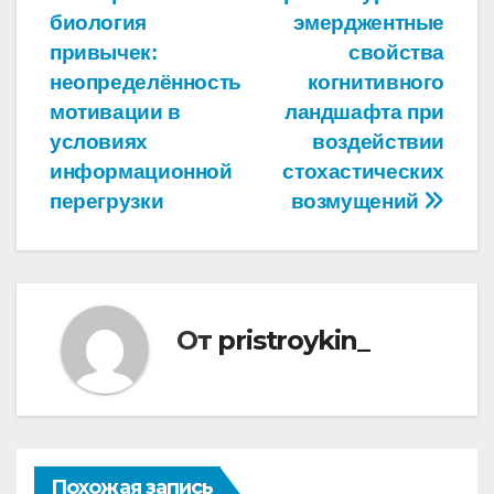
по
биология
эмерджентные
записям
привычек:
свойства
неопределённость
когнитивного
мотивации в
ландшафта при
условиях
воздействии
информационной
стохастических
перегрузки
возмущений
От
pristroykin_
Похожая запись