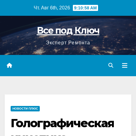
Перейти
Чт. Авг 6th, 2026
9:10:59 AM
к
содержимому
Все под Ключ
Эксперт Ремонта
НОВОСТИ ПЛЮС
Голографическая