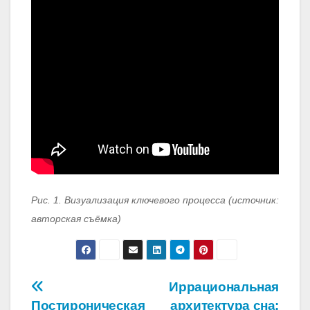
Рис. 1. Визуализация ключевого процесса (источник:
авторская съёмка)
Навигация
Иррациональная
Постироническая
архитектура сна: