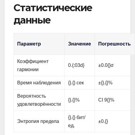
Статистические
данные
Параметр
Значение
Погрешность
Коэффициент
0.{:03d}
±0.0{}σ
гармонии
Время наблюдения
{}.{} сек
±{}.{}%
Вероятность
{}.{}%
CI 9{}%
удовлетворённости
{}.{} бит/
Энтропия предела
±0.{}
ед.