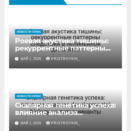
НОВОСТИ ПЛЮС
Роевая акустика тишины:
рекуррентные паттерны
следствия в нелинейной
МАЙ 1, 2026
PRISTROYKIN_
динамике
НОВОСТИ ПЛЮС
Скалярная генетика успеха:
влияние анализа
developmental biology на
МАЙ 1, 2026
PRISTROYKIN_
детерминанты