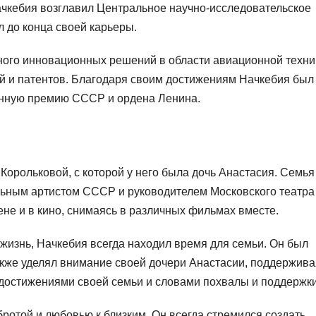
Начкебия возглавил Центральное научно-исследовательское
л до конца своей карьеры.
ного инновационных решений в области авиационной техни
й и патентов. Благодаря своим достижениям Начкебия был
венную премию СССР и ордена Ленина.
Корольковой, с которой у него была дочь Анастасия. Семья
льным артистом СССР и руководителем Московского театра
ене и в кино, снимаясь в различных фильмах вместе.
изнь, Начкебия всегда находил время для семьи. Он был
акже уделял внимание своей дочери Анастасии, поддержива
 достижениями своей семьи и словами похвалы и поддержки
ротой и любовью к близким. Он всегда стремился создать