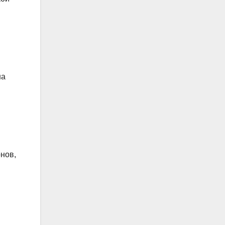
и
на
нов,