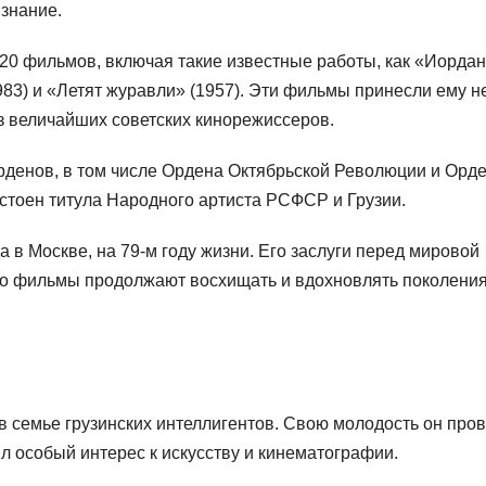
изнание.
20 фильмов, включая такие известные работы, как «Иордан
983) и «Летят журавли» (1957). Эти фильмы принесли ему н
из величайших советских кинорежиссеров.
рденов, в том числе Ордена Октябрьской Революции и Орд
стоен титула Народного артиста РСФСР и Грузии.
 в Москве, на 79-м году жизни. Его заслуги перед мировой
его фильмы продолжают восхищать и вдохновлять поколени
в семье грузинских интеллигентов. Свою молодость он пров
ял особый интерес к искусству и кинематографии.