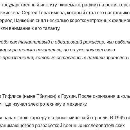
й государственный институт кинематографии) на режиссерс
 режиссера Сергея Герасимова, который стал его наставнико
 период Начкебия снял несколько короткометражных фильмо
кли внимание к его таланту.
 себя как талантливый и обещающий режиссер, чьи рабо
карьера только начиналась, но он уже показал свою
 произведения, которые оставались в памяти зрителей 
в Тифлисе (ныне Тбилиси) в Грузии. После окончания школ
, где изучал электротехнику и механику.
 начал свою карьеру в аэрокосмической отрасли. В 1945 г
, занимающегося разработкой военных исследовательских