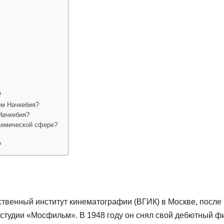
?
ем Начкебия?
Начкебия?
адемической сфере?
?
ственный институт кинематографии (ВГИК) в Москве, после 
остудии «Мосфильм». В 1948 году он снял свой дебютный ф