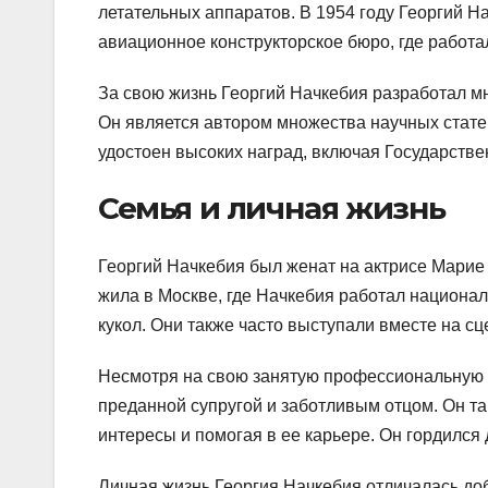
летательных аппаратов. В 1954 году Георгий 
авиационное конструкторское бюро, где работа
За свою жизнь Георгий Начкебия разработал м
Он является автором множества научных стате
удостоен высоких наград, включая Государст
Семья и личная жизнь
Георгий Начкебия был женат на актрисе Марие 
жила в Москве, где Начкебия работал национа
кукол. Они также часто выступали вместе на сц
Несмотря на свою занятую профессиональную ж
преданной супругой и заботливым отцом. Он т
интересы и помогая в ее карьере. Он гордился
Личная жизнь Георгия Начкебия отличалась доб