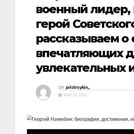
р
p
военный лидер, 
a
а
s
герой Советског
в
s
и
рассказываем о 
n
т
i
впечатляющих д
ь
k
i
увлекательных 
От
pristroykin_
МАР 16, 2022