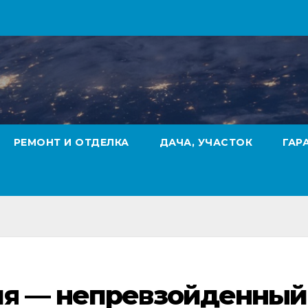
РЕМОНТ И ОТДЕЛКА
ДАЧА, УЧАСТОК
ГАР
ия — непревзойденный