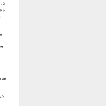
кий
м и
в,
ты
на
ы он
оду