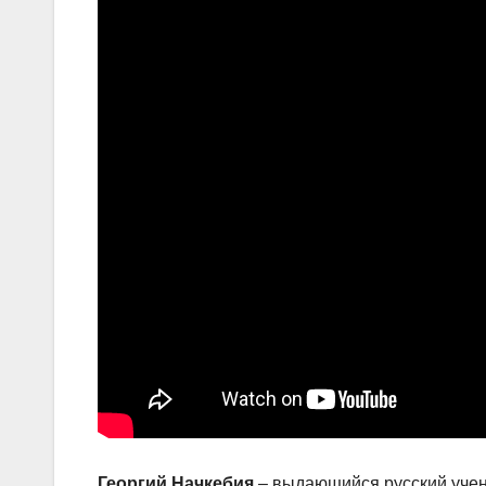
Георгий Начкебия
– выдающийся русский учены