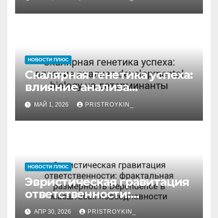
динамике
НОВОСТИ ПЛЮС
Скалярная генетика успеха:
влияние анализа
developmental biology на
МАЙ 1, 2026
PRISTROYKIN_
детерминанты
НОВОСТИ ПЛЮС
Эвристическая гравитация
ответственности:
фрактальная размерность
АПР 30, 2026
PRISTROYKIN_