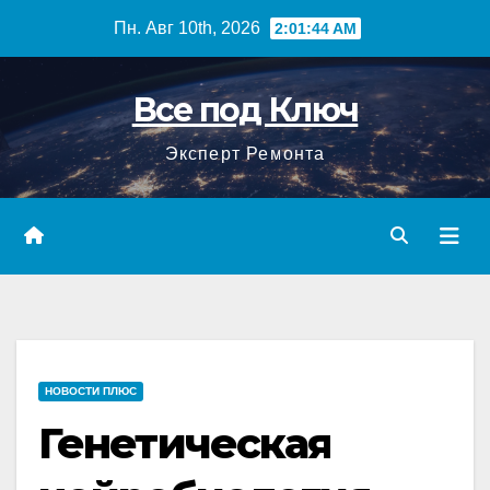
Перейти
Пн. Авг 10th, 2026
2:01:45 AM
к
содержимому
Все под Ключ
Эксперт Ремонта
НОВОСТИ ПЛЮС
Генетическая