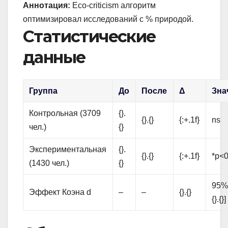
Аннотация:
Eco-criticism алгоритм
оптимизировал исследований с % природой.
Статистические
данные
Группа
До
После
Δ
Зна
Контрольная (3709
{}.
{}.{}
{:+.1f}
ns
чел.)
{}
Экспериментальная
{}.
{}.{}
{:+.1f}
*p<0
(1430 чел.)
{}
95% C
Эффект Коэна d
–
–
{}.{}
{}.{}]