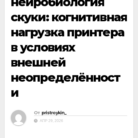
нейробиология
скуки: когнитивная
нагрузка принтера
в условиях
внешней
неопределённост
и
От
pristroykin_
АПР 29, 2026