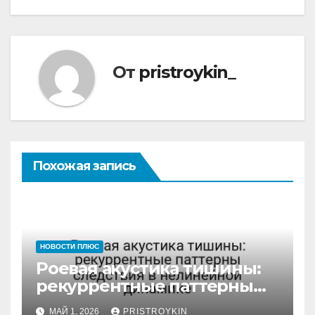
От
pristroykin_
Похожая запись
НОВОСТИ ПЛЮС
Роевая акустика тишины:
рекуррентные паттерны
следствия в нелинейной
МАЙ 1, 2026
PRISTROYKIN_