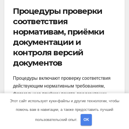
Процедуры проверки
соответствия
нормативам, приёмки
документации и
контроля версий
документов
Процедуры включают проверку соответствия
действующим нормативным требованиям,
формальную приёмку пакета документации
Этот сайт использует куки-файлы и другие технологии, чтобы
заказчиком и ведение реестра версий.
Контроль версий обеспечивает отметки даты,
помочь вам в навигации, а также предоставить лучший
автора и описание внесённых изменений для
пользовательский опыт.
OK
отслеживания истории решений.