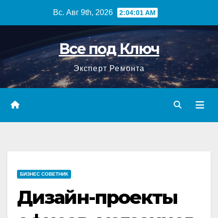
Перейти
Вс. Авг 9th, 2026
2:04:02 AM
к
содержимому
Все под Ключ
Эксперт Ремонта
БИЗНЕС СОВЕТНИК
Дизайн-проекты