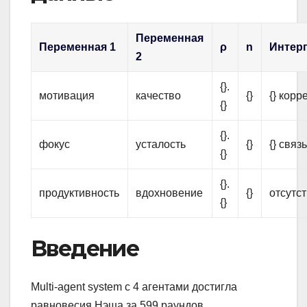
Переменная
Переменная 1
ρ
n
Интер
2
{}.
мотивация
качество
{}
{} корр
{}
{}.
фокус
усталость
{}
{} связ
{}
{}.
продуктивность
вдохновение
{}
отсутст
{}
Введение
Multi-agent system с 4 агентами достигла
равновесия Нэша за 599 раундов.