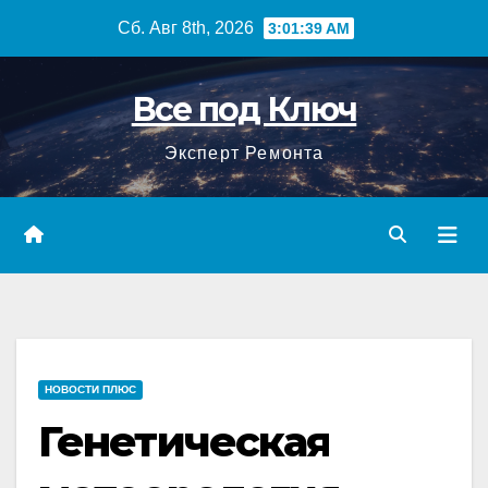
Перейти
Сб. Авг 8th, 2026
3:01:40 AM
к
содержимому
Все под Ключ
Эксперт Ремонта
НОВОСТИ ПЛЮС
Генетическая