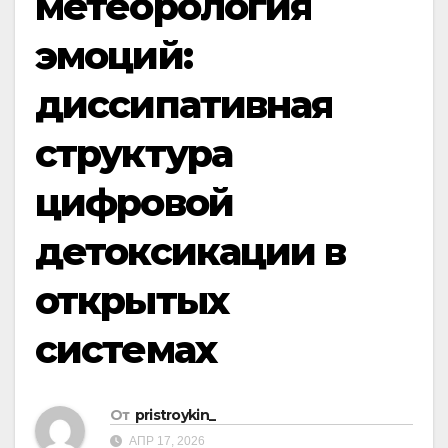
метеорология
эмоций:
диссипативная
структура
цифровой
детоксикации в
открытых
системах
От
pristroykin_
АПР 17, 2026