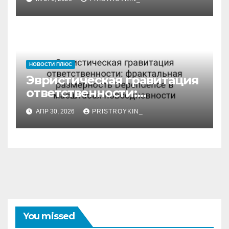
детерминанты
НОВОСТИ ПЛЮС
Эвристическая гравитация
ответственности:
фрактальная размерность
АПР 30, 2026
PRISTROYKIN_
Dependence в масштабах
повседневности
You missed