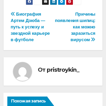
Навигация
Биография
Причины
Артем Дзюба —
появления шипиц:
по
путь к успеху и
как можно
записям
звездной карьере
заразиться
в футболе
вирусом
От
pristroykin_
Похожая запись