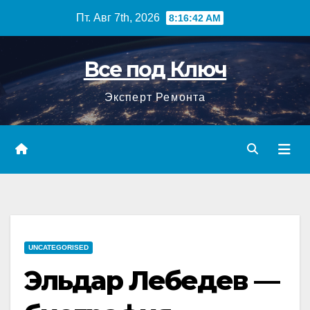
Перейти
Пт. Авг 7th, 2026
8:16:43 AM
к
содержимому
Все под Ключ
Эксперт Ремонта
UNCATEGORISED
Эльдар Лебедев —