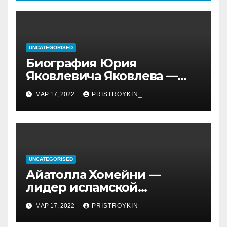
UNCATEGORISED
Биография Юрия
Яковлевича Яковлева —
история его личной и
МАР 17, 2022
PRISTROYKIN_
профессиональной жизни
UNCATEGORISED
Айатолла Хомейни —
лидер исламской
революции, его биография
МАР 17, 2022
PRISTROYKIN_
и идеология, роль в
иранской политике и