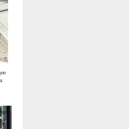
ную
а