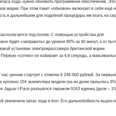
апаса хода, нужно обновить программное обеспечение. Это
ов марки. При этом пакет «обновок» включает в себя ещё и
есть в дальнейшем для подобной процедуры им ехать на се
 располагается под полом. С помощью устройства для
жно будет «заправить» до уровня 80% за 40 минут, а от бы
иловой установки электрокроссовера британской марки
. Первую «сотню» он набирает за 4,8 секунды, а максималь
 нас ценник стартует с отметки 6 246 000 рублей. За первые
о куплено 104 экземпляра модели (на их долю пришлось 8%
е Jaguar I-Pace разошёлся тиражом 9163 единиц (доля – 15
di увеличила запас хода e-tron. Его дальнобойность выросл