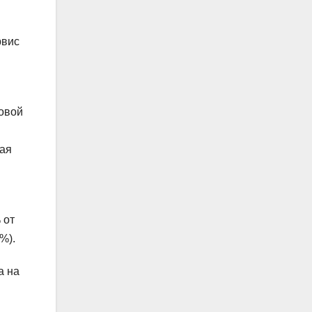
рвис
товой
ная
 от
%).
а на