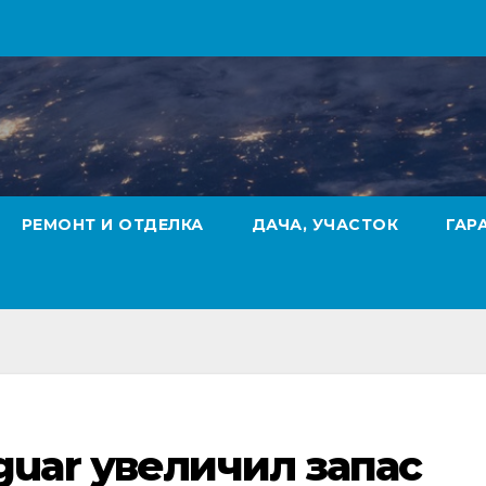
РЕМОНТ И ОТДЕЛКА
ДАЧА, УЧАСТОК
ГАР
guar увеличил запас