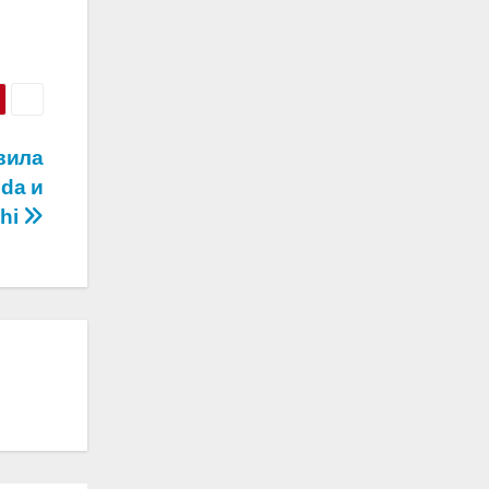
вила
da и
shi