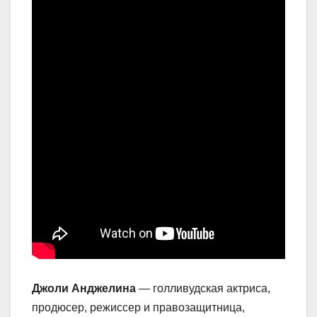
Джоли Анджелина
— голливудская актриса,
продюсер, режиссер и правозащитница,