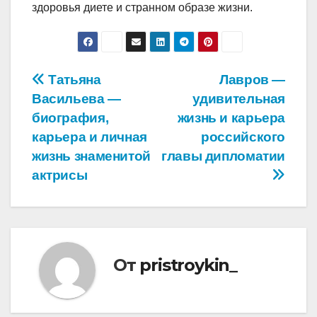
здоровья диете и странном образе жизни.
Навигация
Татьяна
Лавров —
Васильева —
удивительная
по
биография,
жизнь и карьера
записям
карьера и личная
российского
жизнь знаменитой
главы дипломатии
актрисы
От
pristroykin_