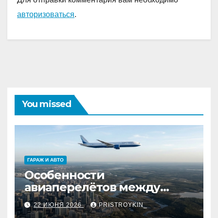
авторизоваться
.
You missed
ГАРАЖ И АВТО
Особенности
авиаперелётов между
европейской частью
22 ИЮНЯ 2026
PRISTROYKIN_
страны и дальневосточным