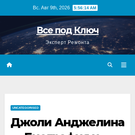
Перейти
Вс. Авг 9th, 2026
5:56:16 AM
к
содержимому
Все под Ключ
Эксперт Ремонта
UNCATEGORISED
Джоли Анджелина