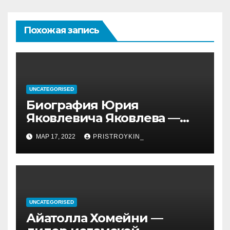
Похожая запись
UNCATEGORISED
Биография Юрия
Яковлевича Яковлева —
история его личной и
МАР 17, 2022
PRISTROYKIN_
профессиональной жизни
UNCATEGORISED
Айатолла Хомейни —