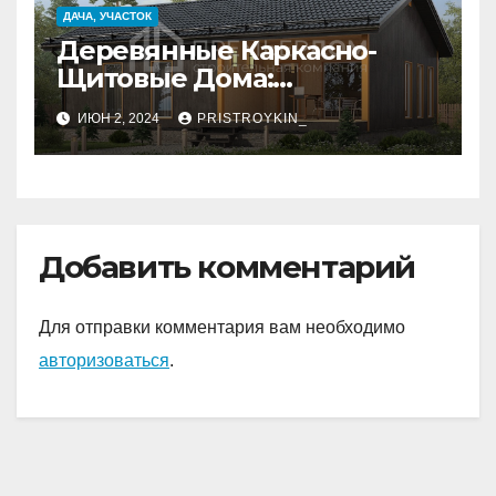
ДАЧА, УЧАСТОК
Деревянные Каркасно-
Щитовые Дома:
Экологичность и
ИЮН 2, 2024
PRISTROYKIN_
Практичность
Добавить комментарий
Для отправки комментария вам необходимо
авторизоваться
.