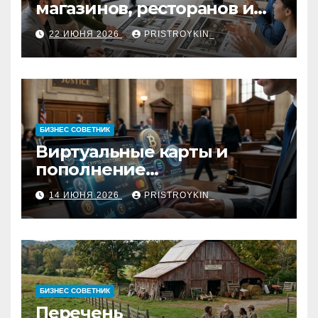
магазинов, ресторанов и
кафе: концепция, 3D-
22 ИЮНЯ 2026
PRISTROYKIN_
визуализация, рабочие
чертежи и документация
БИЗНЕС СОВЕТНИК
Виртуальные карты и
пополнение
стейблкоинами:
14 ИЮНЯ 2026
PRISTROYKIN_
юридические требования,
риски и механизмы работы
БИЗНЕС СОВЕТНИК
Перечень