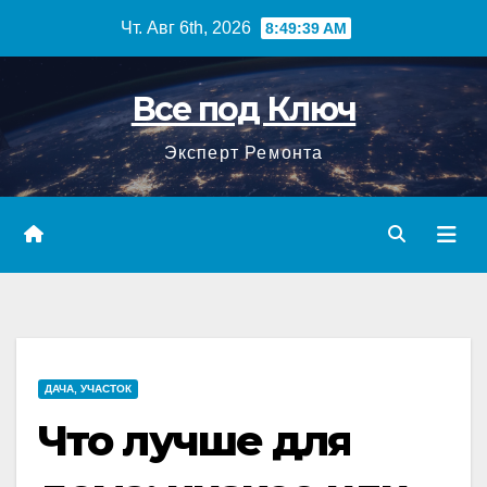
Перейти
Чт. Авг 6th, 2026
8:49:40 AM
к
содержимому
Все под Ключ
Эксперт Ремонта
ДАЧА, УЧАСТОК
Что лучше для