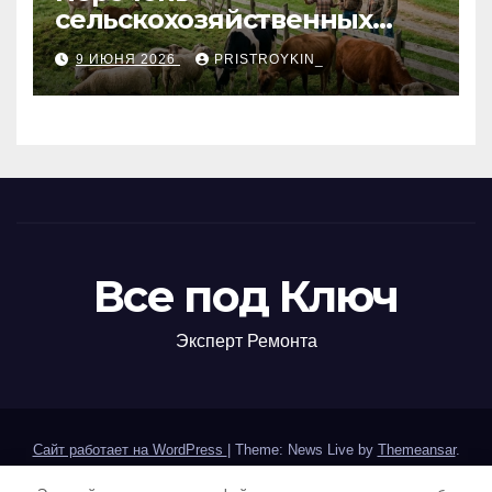
сельскохозяйственных
животных и информация о
9 ИЮНЯ 2026
PRISTROYKIN_
структуре
сельскохозяйственных
кооперативов
Все под Ключ
Эксперт Ремонта
Сайт работает на WordPress
|
Theme: News Live by
Themeansar
.